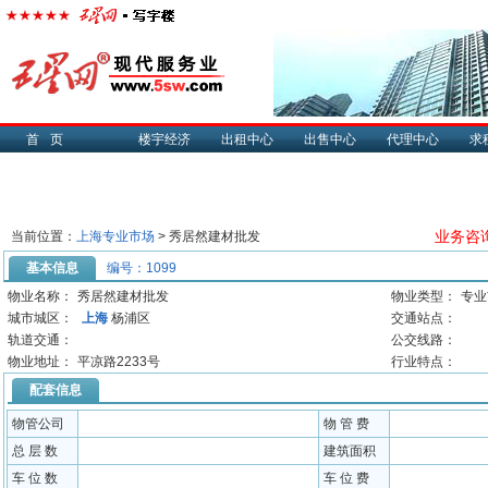
首页
楼宇经济
出租中心
出售中心
代理中心
求
业务咨询：
当前位置：
上海专业市场
> 秀居然建材批发
基本信息
编号：1099
物业名称：
秀居然建材批发
物业类型：
专业
城市城区：
上海
杨浦区
交通站点：
轨道交通：
公交线路：
物业地址：
平凉路2233号
行业特点：
配套信息
物管公司
物 管 费
总 层 数
建筑面积
车 位 数
车 位 费