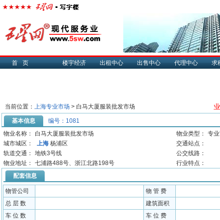
首页
楼宇经济
出租中心
出售中心
代理中心
求
业
当前位置：
上海专业市场
> 白马大厦服装批发市场
基本信息
编号：1081
物业名称：
白马大厦服装批发市场
物业类型：
专业
城市城区：
上海
杨浦区
交通站点：
轨道交通：
地铁3号线
公交线路：
物业地址：
七浦路488号、浙江北路198号
行业特点：
配套信息
物管公司
物 管 费
总 层 数
建筑面积
车 位 数
车 位 费