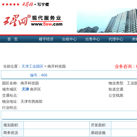
首页
楼宇经济
出租中心
出售中心
代理中心
求
业务咨询：05
当前位置：
天津工业园区
> 南开科技园
基本信息
编号：466
园区名称:
南开科技园
物业类型:
工业
城市城区:
天津
南开区
轨道交通:
交通站点:
公交线路:
物业地址:
天津市西南部
行业特点:
配套信息
规划面积
开发面积
商务状况
基础设施