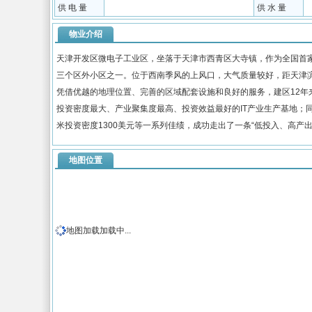
供 电 量
供 水 量
物业介绍
天津开发区微电子工业区，坐落于天津市西青区大寺镇，作为全国首家以
三个区外小区之一。位于西南季风的上风口，大气质量较好，距天津滨海
凭借优越的地理位置、完善的区域配套设施和良好的服务，建区12年来
投资密度最大、产业聚集度最高、投资效益最好的IT产业生产基地；同
米投资密度1300美元等一系列佳绩，成功走出了一条“低投入、高产
地图位置
地图加载加载中...