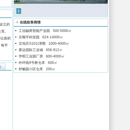
1
在线租售商情
区设立的
工信融商智能产业园
500-5000㎡
公里。
京顺平科技园
624-14000㎡
单位面积
宝坻区S101(津围
1000-4000㎡
，每平
赛达国际工业城
456-912㎡
华明工业园厂房
600-4000㎡
外环线9号桥仓库
600㎡
图
舒畅园小区仓库
200㎡