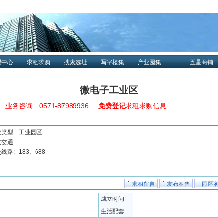
理中心
求租求购
搜索选址
写字楼集
产业园集
五星商铺
微电子工业区
业务咨询：0571-87989936
免费登记
求租求购信息
类型:
工业园区
交通:
线路:
183、688
求租留言
发布租售
园区
成立时间
生活配套