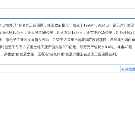
“微电子”命名的工业园区，经市政府批准，成立于1996年5月24日，是天津开发
机场16公里，距天津港56公里，距火车站17公里，距市中心15公里，距外环线3
，微电子工业区发展势头强劲，2.32平方公里土地摆满IT投资项目，发展成为国内
时创造了每平方公里土地工业产值突破300亿元，每万元产值耗水0.4吨、耗电40度
出、高收益”的发展之路，园区在“超集约化”发展方面走在全国工业园区前列。
平面