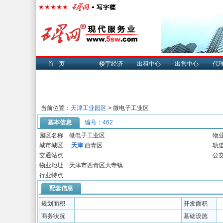
首页
楼宇经济
出租中心
出售中心
代
当前位置：
天津工业园区
> 微电子工业区
基本信息
编号：462
园区名称:
微电子工业区
物业
城市城区:
天津
西青区
轨道
交通站点:
公交
物业地址:
天津市西青区大寺镇
行业特点:
配套信息
规划面积
开发面积
商务状况
基础设施