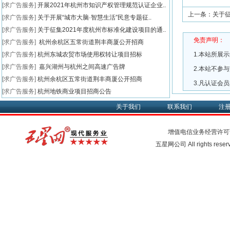
[求广告服务]
开展2021年杭州市知识产权管理规范认证企业..
上一条：
关于征
[求广告服务]
关于开展“城市大脑·智慧生活”民意专题征..
[求广告服务]
关于征集2021年度杭州市标准化建设项目的通..
免责声明：
[求广告服务]
杭州余杭区五常街道荆丰商厦公开招商
[求广告服务]
杭州东城农贸市场使用权转让项目招标
1.本站所展
[求广告服务]
嘉兴湖州与杭州之间高速广告牌
2.本站不参
[求广告服务]
杭州余杭区五常街道荆丰商厦公开招商
3.凡认证会
[求广告服务]
杭州地铁商业项目招商公告
关于我们
联系我们
注
增值电信业务经营许可
五星网公司 All rights rese