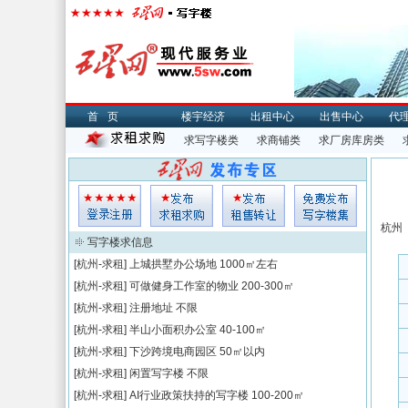
首页
楼宇经济
出租中心
出售中心
代
求写字楼类
求商铺类
求厂房库房类
杭州
写字楼求信息
[杭州-求租]
上城拱墅办公场地
1000㎡左右
[杭州-求租]
可做健身工作室的物业
200-300㎡
[杭州-求租]
注册地址
不限
[杭州-求租]
半山小面积办公室
40-100㎡
[杭州-求租]
下沙跨境电商园区
50㎡以内
[杭州-求租]
闲置写字楼
不限
[杭州-求租]
AI行业政策扶持的写字楼
100-200㎡