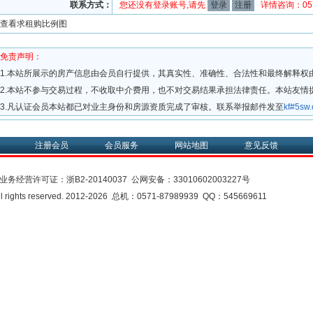
联系方式：
您还没有登录账号,请先
登录
注册
详情咨询：0571
查看求租购比例图
免责声明：
1.本站所展示的房产信息由会员自行提供，其真实性、准确性、合法性和最终解释权
2.本站不参与交易过程，不收取中介费用，也不对交易结果承担法律责任。本站友情
3.凡认证会员本站都已对业主身份和房源资质完成了审核。联系举报邮件发至
kf#5s
注册会员
会员服务
网站地图
意见反馈
业务经营许可证：
浙B2-20140037
公网安备：
33010602003227号
rights reserved. 2012-2026 总机：0571-87989939 QQ：545669611