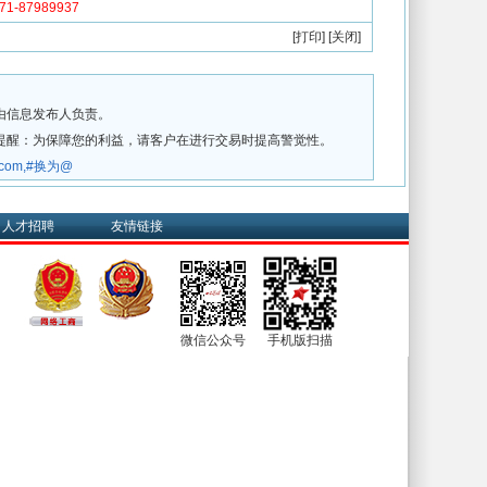
-87989937
[
打印
] [
关闭
]
由信息发布人负责。
提醒：为保障您的利益，请客户在进行交易时提高警觉性。
w.com,#换为@
人才招聘
友情链接
微信公众号
手机版扫描