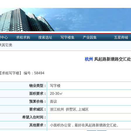
理中心
求租求购
搜索选址
写字楼集
产业园集
五星商铺
求其它类
杭州
凤起路新塘路交汇处
【
求租
写字楼】 编号：58494
物业类型：
写字楼
面积要求：
20-30㎡
预算价格：
面议
要求城区：
浙江杭州 拱墅区, 上城区
希望入住时间：
其他要求：
小面积办公室，最好在凤起路新塘路交汇处。