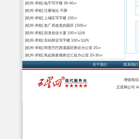
[杭州-求租]
临平写字楼
30-40㎡
[杭州-求租]
注册地址
不限
[杭州-求租]
上城区写字楼
150㎡
[杭州-求租]
老厂房改造的园区
1500㎡
[杭州-求租]
回龙创业大厦
100㎡以内
[杭州-求租]
东站附近写字楼
100㎡以内
[杭州-求租]
阿里巴巴西溪园区附近办公室
20㎡
[杭州-求租]
凤起路新塘路交汇处办公室
20-30㎡
关于我们
联系我们
增值电信
五星网公司 All 