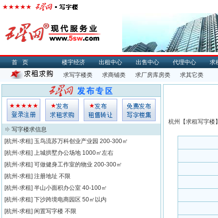
首页
楼宇经济
出租中心
出售中心
代理中心
求
求写字楼类
求商铺类
求厂房库房类
求其它类
杭州【
求租
写字楼】
写字楼求信息
[杭州-求租]
玉鸟流苏万科创业产业园
200-300㎡
[杭州-求租]
上城拱墅办公场地
1000㎡左右
[杭州-求租]
可做健身工作室的物业
200-300㎡
[杭州-求租]
注册地址
不限
[杭州-求租]
半山小面积办公室
40-100㎡
[杭州-求租]
下沙跨境电商园区
50㎡以内
[杭州-求租]
闲置写字楼
不限