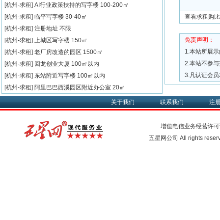
[杭州-求租]
AI行业政策扶持的写字楼
100-200㎡
[杭州-求租]
临平写字楼
30-40㎡
查看求租购比
[杭州-求租]
注册地址
不限
免责声明：
[杭州-求租]
上城区写字楼
150㎡
1.本站所展
[杭州-求租]
老厂房改造的园区
1500㎡
2.本站不参
[杭州-求租]
回龙创业大厦
100㎡以内
3.凡认证会
[杭州-求租]
东站附近写字楼
100㎡以内
[杭州-求租]
阿里巴巴西溪园区附近办公室
20㎡
关于我们
联系我们
注
增值电信业务经营许可
五星网公司 All rights rese