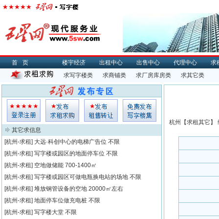
首页
楼宇经济
出租中心
出售中心
代理中心
求
求写字楼类
求商铺类
求厂房库房类
求其它类
杭州【
求租
其它】 
其它求信息
[杭州-求租]
大远·科创中心的电梯广告位
不限
[杭州-求租]
写字楼或园区的地面停车位
不限
[杭州-求租]
空地做储能
700-1400㎡
[杭州-求租]
写字楼或园区可做电瓶换电站的场地
不限
[杭州-求租]
堆放钢管设备的空地
20000㎡左右
[杭州-求租]
地面停车位做充电桩
不限
[杭州-求租]
写字楼大堂
不限