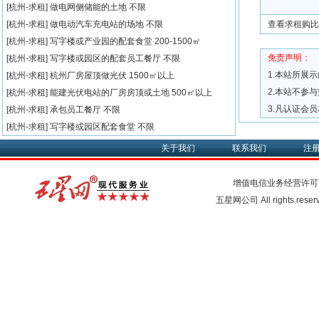
[杭州-求租]
做电网侧储能的土地
不限
[杭州-求租]
做电动汽车充电站的场地
不限
查看求租购比
[杭州-求租]
写字楼或产业园的配套食堂
200-1500㎡
免责声明：
[杭州-求租]
写字楼或园区的配套员工餐厅
不限
1.本站所展
[杭州-求租]
杭州厂房屋顶做光伏
1500㎡以上
2.本站不参
[杭州-求租]
能建光伏电站的厂房房顶或土地
500㎡以上
3.凡认证会
[杭州-求租]
承包员工餐厅
不限
[杭州-求租]
写字楼或园区配套食堂
不限
关于我们
联系我们
注
增值电信业务经营许可
五星网公司 All rights rese