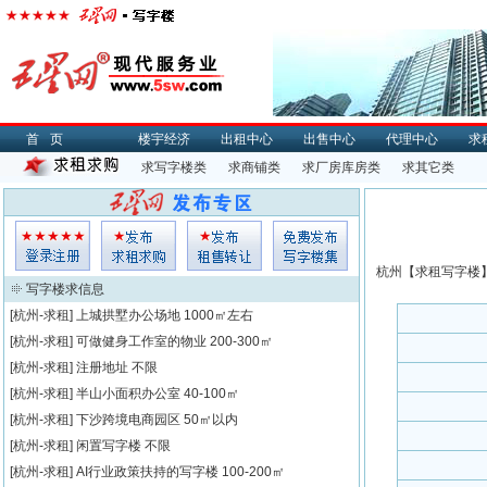
首页
楼宇经济
出租中心
出售中心
代理中心
求
求写字楼类
求商铺类
求厂房库房类
求其它类
杭州【
求租
写字楼】
写字楼求信息
[杭州-求租]
上城拱墅办公场地
1000㎡左右
[杭州-求租]
可做健身工作室的物业
200-300㎡
[杭州-求租]
注册地址
不限
[杭州-求租]
半山小面积办公室
40-100㎡
[杭州-求租]
下沙跨境电商园区
50㎡以内
[杭州-求租]
闲置写字楼
不限
[杭州-求租]
AI行业政策扶持的写字楼
100-200㎡