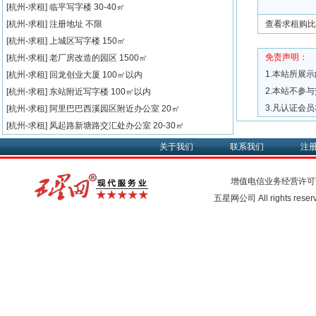
[杭州-求租]
临平写字楼
30-40㎡
[杭州-求租]
注册地址
不限
查看求租购比
[杭州-求租]
上城区写字楼
150㎡
免责声明：
[杭州-求租]
老厂房改造的园区
1500㎡
1.本站所展
[杭州-求租]
回龙创业大厦
100㎡以内
2.本站不参
[杭州-求租]
东站附近写字楼
100㎡以内
3.凡认证会
[杭州-求租]
阿里巴巴西溪园区附近办公室
20㎡
[杭州-求租]
凤起路新塘路交汇处办公室
20-30㎡
关于我们
联系我们
注
增值电信业务经营许可
五星网公司 All rights rese