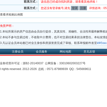
联系方式：
该信息已经成功找到房源，请查看其他求租！
联系方式：
您还没有登录账号,请先
登录
注册
详情咨询：0571
查看求租购比例图
免责声明：
1.本站所展示的房产信息由会员自行提供，其真实性、准确性、合法性和最终解释权
2.本站不参与交易过程，不收取中介费用，也不对交易结果承担法律责任。本站友情
3.凡认证会员本站都已对业主身份和房源资质完成了审核。联系举报邮件发至
kf#5s
注册会员
会员服务
网站地图
意见反馈
业务经营许可证：
浙B2-20140037
公网安备：
33010602003227号
rights reserved. 2012-2026 总机：0571-87989939 QQ：545669611