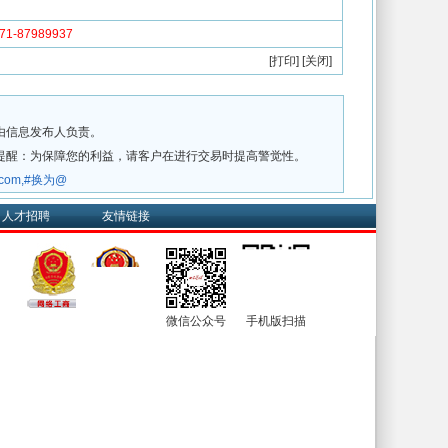
-87989937
[
打印
] [
关闭
]
由信息发布人负责。
提醒：为保障您的利益，请客户在进行交易时提高警觉性。
w.com,#换为@
人才招聘
友情链接
微信公众号
手机版扫描