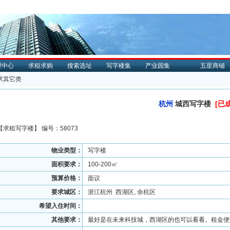
理中心
求租求购
搜索选址
写字楼集
产业园集
五星商铺
求其它类
杭州
城西写字楼
[已
【
求租
写字楼】 编号：58073
物业类型：
写字楼
面积要求：
100-200㎡
预算价格：
面议
要求城区：
浙江杭州 西湖区, 余杭区
希望入住时间：
其他要求：
最好是在未来科技城，西湖区的也可以看看。租金便宜