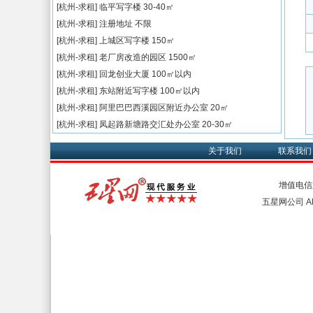
[杭州-求租]
临平写字楼
30-40㎡
[杭州-求租]
注册地址
不限
[杭州-求租]
上城区写字楼
150㎡
[杭州-求租]
老厂房改造的园区
1500㎡
[杭州-求租]
回龙创业大厦
100㎡以内
[杭州-求租]
东站附近写字楼
100㎡以内
[杭州-求租]
阿里巴巴西溪园区附近办公室
20㎡
[杭州-求租]
凤起路新塘路交汇处办公室
20-30㎡
关于我们
联系我们
增值电信
五星网公司 All 