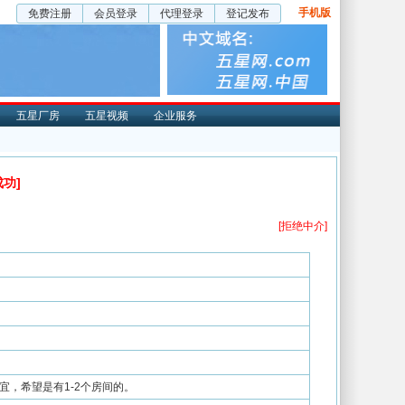
手机版
免费注册
会员登录
代理登录
登记发布
五星厂房
五星视频
企业服务
成功]
[拒绝中介]
，希望是有1-2个房间的。