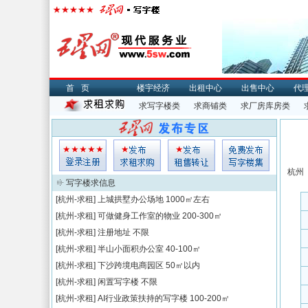
首页
楼宇经济
出租中心
出售中心
代
求写字楼类
求商铺类
求厂房库房类
杭州
写字楼求信息
[杭州-求租]
上城拱墅办公场地
1000㎡左右
[杭州-求租]
可做健身工作室的物业
200-300㎡
[杭州-求租]
注册地址
不限
[杭州-求租]
半山小面积办公室
40-100㎡
[杭州-求租]
下沙跨境电商园区
50㎡以内
[杭州-求租]
闲置写字楼
不限
[杭州-求租]
AI行业政策扶持的写字楼
100-200㎡