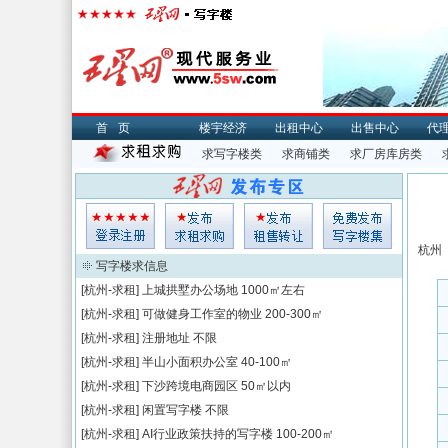
首页
楼宇经济
出租中心
出售中心
代
求写字楼类
求商铺类
求厂房库房类
杭州
写字楼求信息
[杭州-求租]
上城拱墅办公场地
1000㎡左右
[杭州-求租]
可做健身工作室的物业
200-300㎡
[杭州-求租]
注册地址
不限
[杭州-求租]
半山小面积办公室
40-100㎡
[杭州-求租]
下沙跨境电商园区
50㎡以内
[杭州-求租]
闲置写字楼
不限
[杭州-求租]
AI行业政策扶持的写字楼
100-200㎡