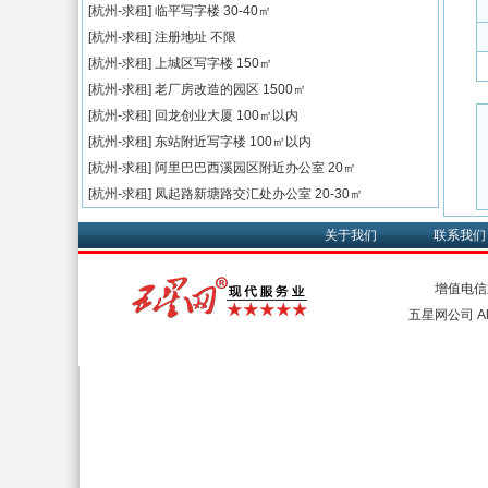
[杭州-求租]
临平写字楼
30-40㎡
[杭州-求租]
注册地址
不限
[杭州-求租]
上城区写字楼
150㎡
[杭州-求租]
老厂房改造的园区
1500㎡
[杭州-求租]
回龙创业大厦
100㎡以内
[杭州-求租]
东站附近写字楼
100㎡以内
[杭州-求租]
阿里巴巴西溪园区附近办公室
20㎡
[杭州-求租]
凤起路新塘路交汇处办公室
20-30㎡
关于我们
联系我们
增值电信
五星网公司 All 