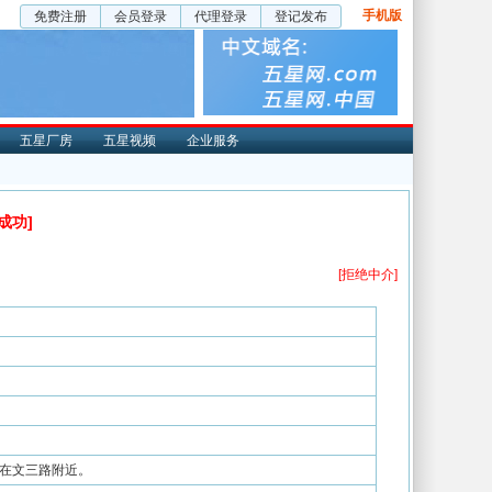
手机版
免费注册
会员登录
代理登录
登记发布
五星厂房
五星视频
企业服务
成功]
[拒绝中介]
在文三路附近。