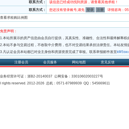
联系方式：
该信息已经成功找到房源，请查看其他求租！
联系方式：
您还没有登录账号,请先
登录
注册
详情咨询：0571
查看求租购比例图
免责声明：
1.本站所展示的房产信息由会员自行提供，其真实性、准确性、合法性和最终解释权
2.本站不参与交易过程，不收取中介费用，也不对交易结果承担法律责任。本站友情
3.凡认证会员本站都已对业主身份和房源资质完成了审核。联系举报邮件发至
kf#5s
注册会员
会员服务
网站地图
意见反馈
业务经营许可证：
浙B2-20140037
公网安备：
33010602003227号
rights reserved. 2012-2026 总机：0571-87989939 QQ：545669611