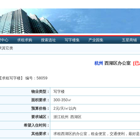
理中心
求租求购
搜索选址
写字楼集
产业园集
五星商铺
求其它类
杭州
西湖区办公室
[已
【
求租
写字楼】 编号：58059
物业类型：
写字楼
面积要求：
300-350㎡
预算价格：
2元/天/㎡以内
要求城区：
浙江杭州 西湖区
希望入住时间：
其他要求：
求租西湖区的办公室，租金便宜，交通便利，最好是