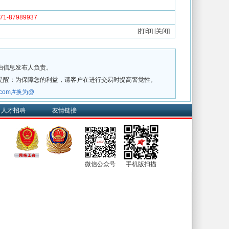
-87989937
[
打印
] [
关闭
]
由信息发布人负责。
提醒：为保障您的利益，请客户在进行交易时提高警觉性。
w.com,#换为@
人才招聘
友情链接
微信公众号
手机版扫描