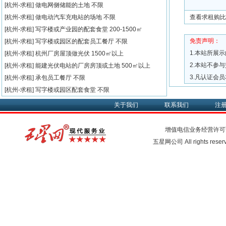
[杭州-求租]
做电网侧储能的土地
不限
[杭州-求租]
做电动汽车充电站的场地
不限
查看求租购比
[杭州-求租]
写字楼或产业园的配套食堂
200-1500㎡
免责声明：
[杭州-求租]
写字楼或园区的配套员工餐厅
不限
1.本站所展
[杭州-求租]
杭州厂房屋顶做光伏
1500㎡以上
2.本站不参
[杭州-求租]
能建光伏电站的厂房房顶或土地
500㎡以上
3.凡认证会
[杭州-求租]
承包员工餐厅
不限
[杭州-求租]
写字楼或园区配套食堂
不限
关于我们
联系我们
注
增值电信业务经营许可
五星网公司 All rights rese