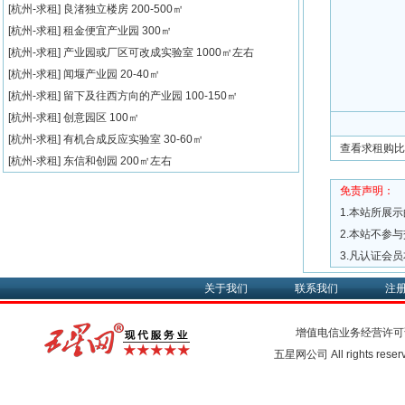
[杭州-求租]
良渚独立楼房
200-500㎡
[杭州-求租]
租金便宜产业园
300㎡
[杭州-求租]
产业园或厂区可改成实验室
1000㎡左右
[杭州-求租]
闻堰产业园
20-40㎡
[杭州-求租]
留下及往西方向的产业园
100-150㎡
[杭州-求租]
创意园区
100㎡
[杭州-求租]
有机合成反应实验室
30-60㎡
查看求租购比
[杭州-求租]
东信和创园
200㎡左右
免责声明：
1.本站所展
2.本站不参
3.凡认证会
关于我们
联系我们
注
增值电信业务经营许可
五星网公司 All rights rese