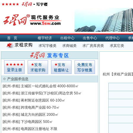
首页
楼宇经济
出租中心
出售中心
代理中心
求
求写字楼类
求商铺类
求厂房库房类
求其它类
杭州【
求租
产业园】
产业园求信息
[杭州-求租]
主城区一站式婚礼会馆
4000-6000㎡
[杭州-求租]
浙江传媒学院(下沙校区)周边空房
50㎡
[杭州-求租]
蒋村附近创意园区
60-100㎡
[杭州-求租]
跨境电商产业园
60-70㎡
[杭州-求租]
城北方向的园区
2000㎡
[杭州-求租]
下沙电商园区
500㎡
[杭州-求租]
电商园区注册地址
不限