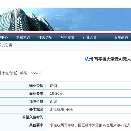
理中心
求租求购
搜索选址
写字楼集
产业园集
五星商铺
求其它类
杭州
写字楼大堂做AI无
【
求租
商铺】 编号：55677
物业类型：
商铺
面积要求：
10-20㎡
预算价格：
面议
要求城区：
浙江杭州 不限
希望入住时间：
其他要求：
求租杭州写字楼、园区楼宇大堂的点位用来做AI无