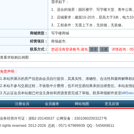
需求如下：
1、适合的场景：园区楼宇、写字楼大堂、青年公寓
2、店铺要求：建面10-20方，层高大于3米，电力10
3、工程条件：无需上下水，无排烟，无装修。
商铺类型：
写字楼商铺
经营项目：
商场超市,
联系方式：
您还没有登录账号,请先
登录
注册
详情咨询：0571
查看求租购比例图
免责声明：
1.本站所展示的房产信息由会员自行提供，其真实性、准确性、合法性和最终解释权
2.本站不参与交易过程，不收取中介费用，也不对交易结果承担法律责任。本站友情
3.凡认证会员本站都已对业主身份和房源资质完成了审核。联系举报邮件发至
kf#5s
注册会员
会员服务
网站地图
意见反馈
业务经营许可证：
浙B2-20140037
公网安备：
33010602003227号
rights reserved. 2012-2026 总机：0571-87989939 QQ：545669611