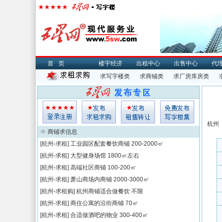
首页
楼宇经济
出租中心
出售中心
代
求写字楼类
求商铺类
求厂房库房类
杭州
商铺求信息
[杭州-求租]
工业园区配套餐饮商铺
200-2000㎡
[杭州-求租]
大型健身场馆
1800㎡左右
[杭州-求租]
高端社区商铺
100-200㎡
[杭州-求租]
萧山商场内商铺
2000-3000㎡
[杭州-求租购]
杭州商铺适合做餐饮
不限
[杭州-求租]
商住公寓的沿街商铺
70㎡
[杭州-求租]
合适做酒吧的物业
300-400㎡