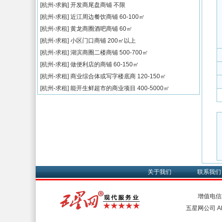
[杭州-求购]
开发商尾盘商铺
不限
[杭州-求租]
近江周边餐饮商铺
60-100㎡
[杭州-求租]
黄龙商圈酒吧商铺
60㎡
[杭州-求租]
小区门口商铺
200㎡以上
[杭州-求租]
湖滨商圈二楼商铺
500-700㎡
[杭州-求租]
做便利店的商铺
60-150㎡
[杭州-求租]
商业综合体或写字楼底商
120-150㎡
[杭州-求租]
能开生鲜超市的商业项目
400-5000㎡
关于我们
联系我们
增值电信
五星网公司 All 