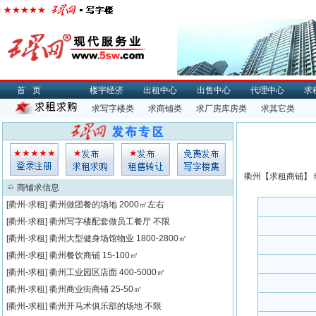
首页
楼宇经济
出租中心
出售中心
代理中心
求
求写字楼类
求商铺类
求厂房库房类
求其它类
衢州【
求租
商铺】 
商铺求信息
[衢州-求租]
衢州做团餐的场地
2000㎡左右
[衢州-求租]
衢州写字楼配套做员工餐厅
不限
[衢州-求租]
衢州大型健身场馆物业
1800-2800㎡
[衢州-求租]
衢州餐饮商铺
15-100㎡
[衢州-求租]
衢州工业园区店面
400-5000㎡
[衢州-求租]
衢州商业街商铺
25-50㎡
[衢州-求租]
衢州开马术俱乐部的场地
不限