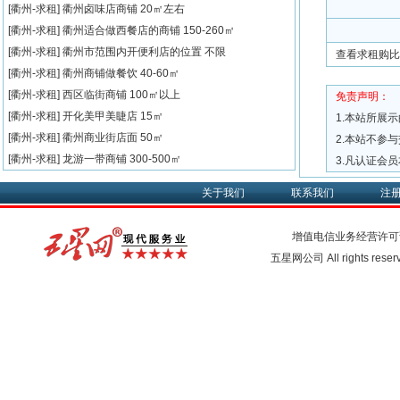
[衢州-求租]
衢州卤味店商铺
20㎡左右
[衢州-求租]
衢州适合做西餐店的商铺
150-260㎡
[衢州-求租]
衢州市范围内开便利店的位置
不限
查看求租购比
[衢州-求租]
衢州商铺做餐饮
40-60㎡
[衢州-求租]
西区临街商铺
100㎡以上
免责声明：
[衢州-求租]
开化美甲美睫店
15㎡
1.本站所展
[衢州-求租]
衢州商业街店面
50㎡
2.本站不参
[衢州-求租]
龙游一带商铺
300-500㎡
3.凡认证会
关于我们
联系我们
注
增值电信业务经营许可
五星网公司 All rights rese