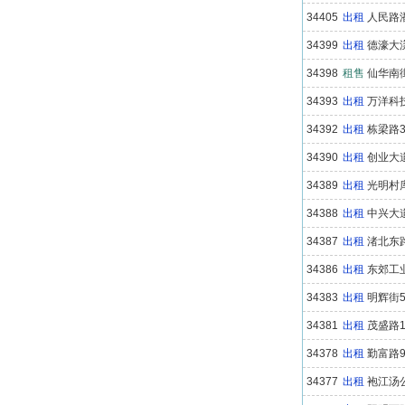
34405
出租
人民路
34399
出租
德濠大
34398
租售
仙华南街
34393
出租
万洋科
34392
出租
栋梁路3
34390
出租
创业大道
34389
出租
光明村
34388
出租
中兴大道
34387
出租
渚北东路
34386
出租
东郊工
34383
出租
明辉街5
34381
出租
茂盛路1
34378
出租
勤富路9
34377
出租
袍江汤