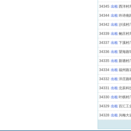
34345
出租
西洋村
34344
出租
吟诗南路
34342
出租
沙渎村
34339
出租
鲍庄村
34337
出租
下溪村
34336
出租
望海路
34335
出租
新塘村
34334
出租
福州路1
34332
出租
洋庄路
34331
出租
北辰科
34330
出租
叶棋村
34329
出租
百汇工
34328
出租
兴梅大