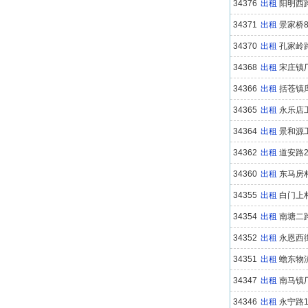
34376
出租
阳明西路
34371
出租
景家桥8
34370
出租
孔家岭
34368
出租
宋庄镇
34366
出租
括苍镇
34365
出租
永乐店
34364
出租
景和源
34362
出租
道安路2
34360
出租
东马房
34355
出租
白门上
34354
出租
南塘二路
34352
出租
永恩西街
34351
出租
蟾东物
34347
出租
南马镇
34346
出租
永宁路1