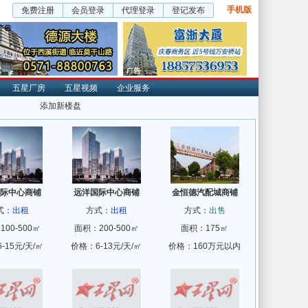
手机版
免费注册
会员登录
代理登录
登记发布
五星厂房
五星视频
企业服务
添加新楼盘
际中心商铺
远洋国际中心商铺
金恒德汽配城商铺
式：
出租
方式：
出租
方式：
出售
00-500㎡
面积：200-500㎡
面积：175㎡
-15元/天/㎡
价格：6-13元/天/㎡
价格：160万元以内