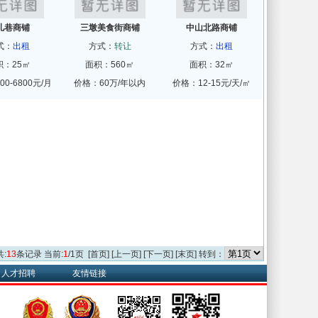
儿巷商铺
三墩美食街商铺
中山北路商铺
式：
出租
方式：
转让
方式：
出租
积：25㎡
面积：560㎡
面积：32㎡
0-6800元/月
价格：60万/年以内
价格：12-15元/天/㎡
共:
13
条记录 当前:
1
/1页 [首页] [上一页] [下一页] [末页] 转到：
人才招聘
友情链接