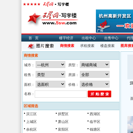
首页
楼宇经济
出租中心
出售中心
代
商情搜索
求租搜索
楼盘搜索
图库搜
商情搜索
城市：
房型：
租售：
房源：
面积：
价格：
名称：
面
区域筛选
滨江区
拱墅区
西湖区
上城区
萧山区
临平区
余杭区
富阳区
钱塘区