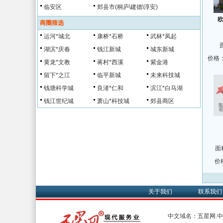
临安区
郊县市(桐庐\建德\淳安)
商圈筛选
运河*城北
康桥*石桥
武林*凤起
湖滨*庆春
钱江新城
城东新城
价格：
黄龙*文教
蒋村*西溪
紫金港
留下*之江
临平新城
未来科技城
钱塘科学城
良渚*仁和
滨江*白马湖
钱江世纪城
萧山*科技城
郊县商区
面
价
关于我们
联系我们
中文域名：五星网.