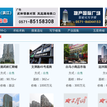
理中心
求租求购
搜索选址
写字楼集
产业园集
五星商铺
索
汉港武林汇商铺
文津路45号底商
白马小商品市场
远洋国
方式：
出售
方式：
出售
方式：
出售
方
积：90.70㎡
面积：362㎡
面积：89㎡
面积：1
价格：面议
价格：1000万元
价格：300万元
价格：6