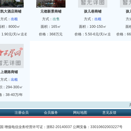
欧凯大酒店商铺
元都新景商铺
孩儿巷商铺
孩
方式：
出租
方式：
出售
方式：
出租
方
面积：8000㎡
面积：165㎡
面积：100-150㎡
面
1.90元/天/㎡左右
价格：368万元
价格：5.50-6元/天/㎡左右
价格：660
上塘路商铺
方式：
出租
积：294-300㎡
格：38-40万/年
注册会员
会员服务
网站地图
意见反馈
中国
增值电信业务经营许可证：
浙B2-20140037
公网安备：
33010602003227号