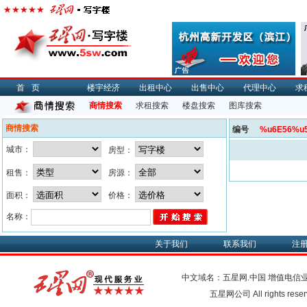
首页
楼宇经济
出租中心
出售中心
代理中心
求
商情搜索
求租搜索
楼盘搜索
图库搜索
商情搜索
编号
%u6E56%u
城市：
房型：
租售：
房源：
面积：
价格：
名称：
关于我们
联系我们
注
中文域名：五星网.中国
增值电信
五星网公司 All rights res