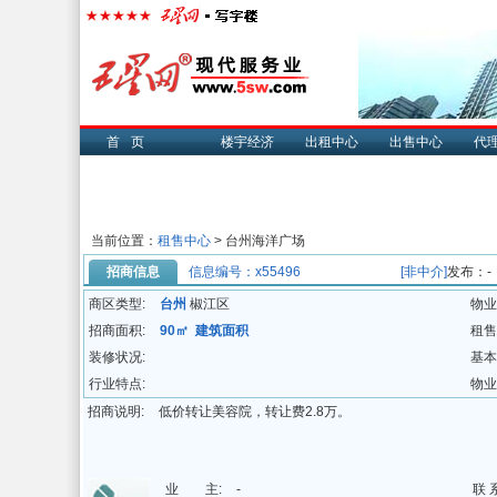
首页
楼宇经济
出租中心
出售中心
代
当前位置：
租售中心
> 台州海洋广场
招商信息
信息编号：x55496
[非中介]
发布：-
商区类型:
台州
椒江区
物业
招商面积:
90㎡ 建筑面积
租售
装修状况:
基本
行业特点:
物业
招商说明:
低价转让美容院，转让费2.8万。
业 主:
-
联 