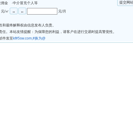
提交网
取佣金 ·中介冒充个人等
元/㎡
元/月
法性和最终解释权由信息发布人负责。
律责任。本站友情提醒：为保障您的利益，请客户在进行交易时提高警觉性。
邮件发至
kf#5sw.com,#换为@