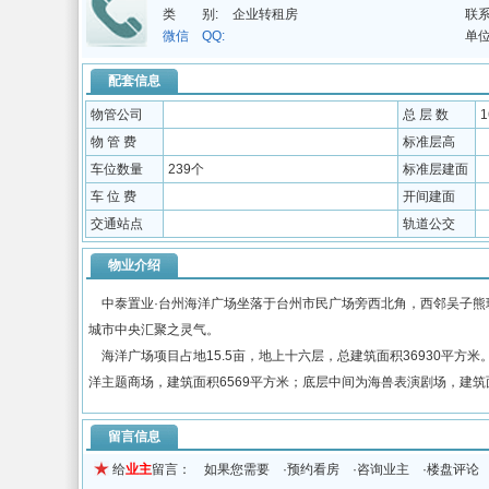
类 别:
企业转租房
联系
微信 QQ:
单位
配套信息
物管公司
总 层 数
物 管 费
标准层高
车位数量
239个
标准层建面
车 位 费
开间建面
交通站点
轨道公交
物业介绍
中泰置业·台州海洋广场坐落于台州市民广场旁西北角，西邻吴子熊
城市中央汇聚之灵气。
海洋广场项目占地15.5亩，地上十六层，总建筑面积36930平方
洋主题商场，建筑面积6569平方米；底层中间为海兽表演剧场，建筑面
留言信息
给
业主
留言： 如果您需要 ·预约看房 ·咨询业主 ·楼盘评论