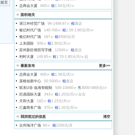
站留言
总商会大厦
600㎡
租
1.50元/天/㎡
面积相关
浙江外经贸广场
96-1499.87㎡
租
面议
银亿时代广场
140-700㎡
租
1.50-1.80元/天/㎡
银亿时代广场
167㎡
租
8500元/月
上东国际
300㎡
租
2.30元/天/㎡
苏州新区维田写字楼
12500㎡
租
面议
利时大厦
149.85㎡
租
1.70-1.80元/天/㎡起
最新发布
更多>>
总商会大厦
600㎡
租
1.39元/天/㎡
菜根创新中心
50-5000㎡
租
面议
联东U谷·临海智能制
500-10000㎡
售
3000-5800元/㎡
巨鼎国际大厦
343㎡
租
1.20元/天/㎡左右
天和大厦
182㎡
租
1.15元/天/㎡
汇鑫商务广场
370㎡
租
1.20元/天/㎡
我浏览过的信息
清空
台州海洋广场
90㎡
租
2200元/月