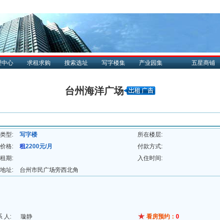
理中心
求租求购
搜索选址
写字楼集
产业园集
五星商铺
台州海洋广场
类型:
写字楼
所在楼层:
价格:
租
2200元/月
付款方式:
租期:
入住时间:
地址:
台州市民广场旁西北角
系 人:
璇静
看房预约：
0