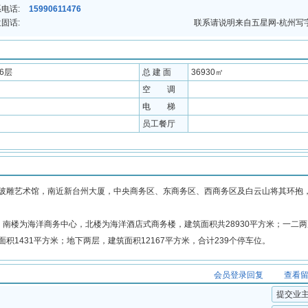
电话:
15990611476
固话:
联系请说明来自五星网-杭州写
16层
总 建 面
36930㎡
空 调
电 梯
员工餐厅
玻雕艺术馆，南近新台州大厦，中央商务区、东商务区、西商务区及白云山将其环抱
米。南楼为海洋商务中心，北楼为海洋酒店式商务楼，建筑面积共28930平方米；一二
积1431平方米；地下两层，建筑面积12167平方米，合计239个停车位。
会员登录回复
查看
提交业