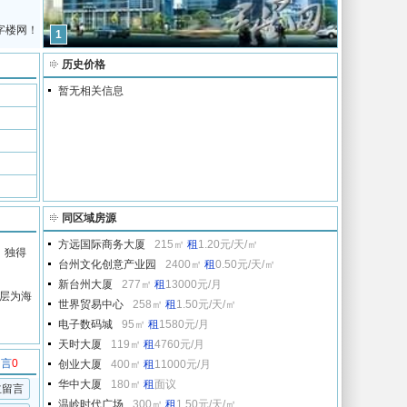
字楼网！
1
历史价格
暂无相关信息
同区域房源
方远国际商务大厦
215㎡
租
1.20元/天/㎡
，独得
台州文化创意产业园
2400㎡
租
0.50元/天/㎡
新台州大厦
277㎡
租
13000元/月
两层为海
世界贸易中心
258㎡
租
1.50元/天/㎡
电子数码城
95㎡
租
1580元/月
天时大厦
119㎡
租
4760元/月
留言
0
创业大厦
400㎡
租
11000元/月
华中大厦
180㎡
租
面议
主留言
温岭时代广场
300㎡
租
1.50元/天/㎡