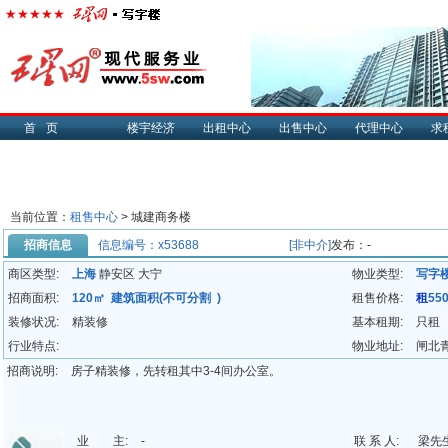
首页
楼宇经济
出租中心
出售中心
代理中心
求
当前位置：
租售中心
> 城建商务楼
招商信息
信息编号：x53688
[非中介]
发布：-
商区类型:
上海
静安区 大宁
物业类型:
写字
招商面积:
120㎡ 建筑面积(不可分割 )
租售价格:
租
55
装修状况:
精装修
基本租期:
只租
行业特点:
物业地址:
闸北青
招商说明:
房子精装修，先转租其中3-4间办公室。
业 主:
-
联 系 人:
梁先