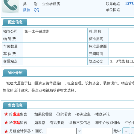
类 别:
企业转租房
联系电话:
1377
微信 QQ:
单位固话:
配套信息
物管公司
第一太平戴维斯
总 层 数
物 管 费
标准层高
车位数量
标准层建面
车 位 费
开间建面
交通站点
轨道公交
3、8号线 虹口
物业介绍
城建大厦位于虹口区青云路华昌路口，租金合理、设施齐全、装修现代、物业管理
性化的设计追求、是企业领袖精明睿智之选择。
留言信息
给
业主
留言： 如果您需要 ·预约看房 ·咨询业主 ·楼盘评论
给
本站
留言： 如果您 ·有话要说 ·举报不实信息 ·非中介收取佣金 ·中介
月租金计算器： 面积
㎡
元/㎡