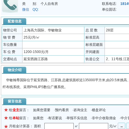
类 别:
个人自有房
联系电话:
1814
微信 QQ:
单位固话:
配套信息
物管公司
上海高力国际、华敏物业
总 层 数
28层
物 管 费
25元/月/㎡
标准层高
车位数量
标准层建面
车 位 费
1200-1500元/月
开间建面
交通站点
延安西路江苏路
轨道公交
2、11号线 江苏
物业介绍
华敏翰尊国际位于延安西路、江苏路,总建筑面积近135000平方米,由20.5米挑高
纤布线系统、采用PHILIPS数位广播系统。
留言信息
给
业主
留言： 如果您需要 ·预约看房 ·咨询业主 ·楼盘评论
给
本站
留言： 如果您 ·有话要说 ·举报不实信息 ·非中介收取佣金 ·中介
月租金计算器： 面积
㎡
元/㎡