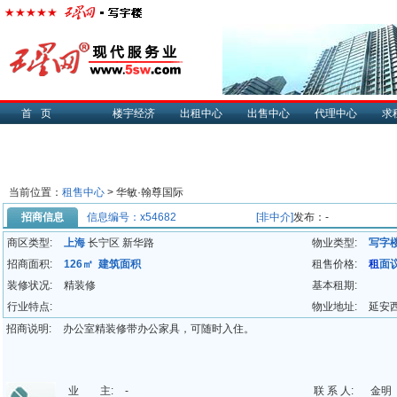
首页
楼宇经济
出租中心
出售中心
代理中心
求
当前位置：
租售中心
> 华敏·翰尊国际
招商信息
信息编号：x54682
[非中介]
发布：-
商区类型:
上海
长宁区 新华路
物业类型:
写字
招商面积:
126㎡ 建筑面积
租售价格:
租
面
装修状况:
精装修
基本租期:
行业特点:
物业地址:
延安西
招商说明:
办公室精装修带办公家具，可随时入住。
业 主:
-
联 系 人:
金明