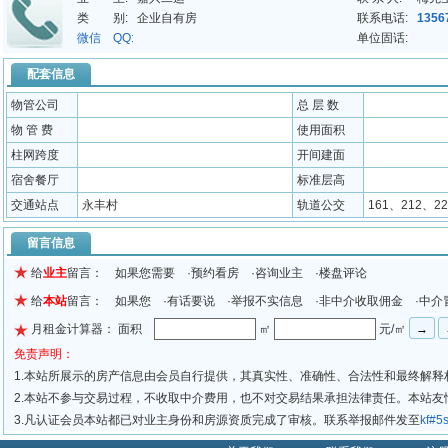
类 别:
企业自有房
联系电话:
1356
微信 QQ:
单位固话:
配套信息
物管公司
总 层 数
物 管 费
使用面积
柱网跨度
开间建面
宿舍餐厅
标准层高
交通站点
永丰村
轨道公交
161、212、22
留言信息
给
业主
留言： 如果您需要 ·预约看房 ·咨询业主 ·楼盘评论
给
本站
留言： 如果您 ·有话要说 ·举报不实信息 ·非中介收取佣金 ·中介
月租金计算器： 面积
㎡
元/㎡
免责声明：
1.本站所展示的房产信息由会员自行提供，其真实性、准确性、合法性和最终解释
2.本站不参与交易过程，不收取中介费用，也不对交易结果承担法律责任。本站
3.凡认证会员本站都已对业主身份和房源资质完成了审核。联系举报邮件发至
kf#