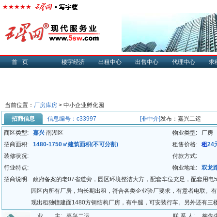
首页
楼宇经济
出租中心
出售中心
代理中心
求
当前位置：
厂房库房
>
中小企业孵化园
招商信息
信息编号：c33997
[非中介]
发布：嘉兴二运
商区类型:
嘉兴
南湖区
物业类型:
厂房
招商面积:
1480-1750㎡建筑面积(不可分割)
租售价格:
租
24
装修状况:
付款方式:
行业特点:
物业地址:
双龙路
招商说明:
政府备案的老07省道旁，园区环境整洁大方，配套车位充足，配套用电
园区内所有厂房，均长期出租，符合各类企业验厂要求，有意者电联。有
现出租独幢建面1480方钢结构厂房，有牛腿，可安装行车。另外还有三楼
室。整租价格优惠，具体面议。
业 主:
嘉兴二运
联 系 人:
梅先