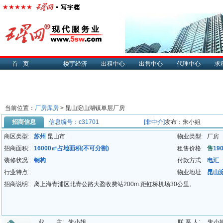
首页
楼宇经济
出租中心
出售中心
代理中心
求
当前位置：
厂房库房
>
昆山淀山湖镇单层厂房
招商信息
信息编号：c31701
[非中介]
发布：朱小姐
商区类型:
苏州
昆山市
物业类型:
厂房
招商面积:
16000㎡占地面积(不可分割)
租售价格:
售
19
装修状况:
钢构
付款方式:
电汇
行业特点:
物业地址:
昆山
招商说明:
离上海青浦区北青公路大盈收费站200m.距虹桥机场30公里。
业 主:
朱小姐
联 系 人:
朱小