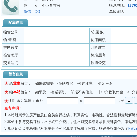
类 别:
企业自有房
联系电话:
1370
微信 QQ:
单位固话:
配套信息
物管公司
总 层 数
物 管 费
使用面积
柱网跨度
开间建面
宿舍餐厅
标准层高
交通站点
轨道公交
留言信息
给
业主
留言： 如果您需要 ·预约看房 ·咨询业主 ·楼盘评论
给
本站
留言： 如果您 ·有话要说 ·举报不实信息 ·非中介收取佣金 ·中介
月租金计算器： 面积
㎡
元/㎡
免责声明：
1.本站所展示的房产信息由会员自行提供，其真实性、准确性、合法性和最终解释
2.本站不参与交易过程，不收取中介费用，也不对交易结果承担法律责任。本站
3.凡认证会员本站都已对业主身份和房源资质完成了审核。联系举报邮件发至
kf#