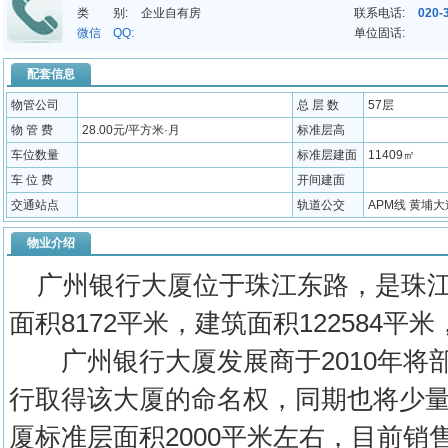
类 别:
企业自有房
联系电话:
020-
微信 QQ:
单位固话:
配套信息
物管公司
总 层 数
57层
物 管 费
28.00元/平方米·月
标准层高
车位数量
标准层建面
11409㎡
车 位 费
开间建面
交通站点
轨道公交
APM线 黄埔大
物业介绍
广州银行大厦位于珠江东路，是珠江
面积8172平米，建筑面积122584平
广州银行大厦发展商于2010年将
行取得该大厦的命名权，同期也将少
厦标准层面积2000平米左右，目前销售均