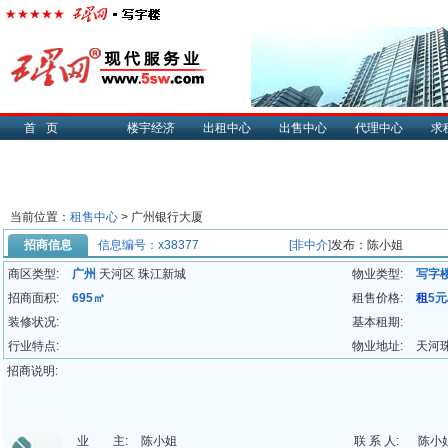
首页
楼宇经济
出租中心
出售中心
代理中心
求
当前位置：
租售中心
> 广州银行大厦
招商信息
信息编号：x38377
[非中介]
发布：陈小姐
商区类型:
广州
天河区 珠江新城
物业类型:
写字
招商面积:
695㎡
租售价格:
租
5元
装修状况:
基本租期:
行业特点:
物业地址:
天河
招商说明:
业 主:
陈小姐
联 系 人:
陈小