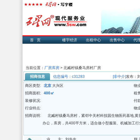
首页
楼宇经济
出租中心
出售中心
代
当前位置：
厂房库房
>
北臧村镇桑马房村厂房
招商信息
信息编号：c31283
[非中介]
发布：
商区类型:
北京
大兴区
物
招商面积:
400㎡
租
装修状况:
付
行业特点:
物
招商说明:
北臧村镇桑马房村，紧邻中关村科技园生物医药基地,黄
办公，库房，共400平方米，适合做小型服装、机械加工
业 主:
刘先生
联 