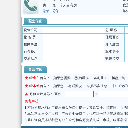
类 别:
个人自有房
联
微信 QQ:
单
配套信息
物管公司
总 层 数
物 管 费
使用面积
柱网跨度
开间建面
宿舍餐厅
标准层高
交通站点
轨道公交
留言信息
给
业主
留言： 如果您需要 ·预约看房 ·咨询业主 ·楼盘评论
给
本站
留言： 如果您 ·有话要说 ·举报不实信息 ·非中介收
月租金计算器： 面积
㎡
免责声明：
1.本站所展示的房产信息由会员自行提供，其真实性、准确性、合
2.本站不参与交易过程，不收取中介费用，也不对交易结果承担法
3.凡认证会员本站都已对业主身份和房源资质完成了审核。联系举报