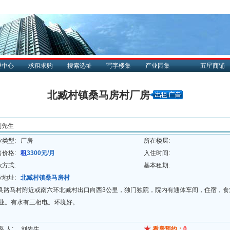
理中心
求租求购
搜索选址
写字楼集
产业园集
五星商铺
北臧村镇桑马房村厂房
刘先生
业类型:
厂房
所在楼层:
售价格:
租
3300元/月
入住时间:
款方式:
基本租期:
业地址:
北臧村镇桑马房村
良路马村附近或南六环北臧村出口向西3公里，独门独院，院内有通体车间，住宿，食
行业。有水有三相电。环境好。
系 人:
刘先生
看房预约：
0