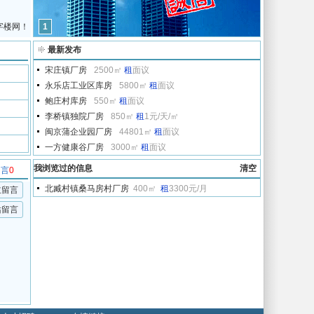
字楼网！
1
最新发布
宋庄镇厂房
2500㎡
租
面议
永乐店工业区库房
5800㎡
租
面议
鲍庄村库房
550㎡
租
面议
李桥镇独院厂房
850㎡
租
1元/天/㎡
闽京蒲企业园厂房
44801㎡
租
面议
一方健康谷厂房
3000㎡
租
面议
我浏览过的信息
清空
留言
0
北臧村镇桑马房村厂房
400㎡
租
3300元/月
主留言
站留言