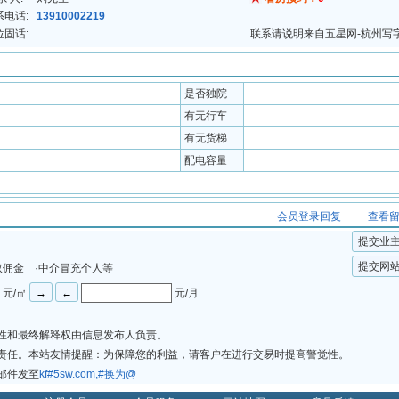
系电话:
13910002219
位固话:
联系请说明来自五星网-杭州写
是否独院
有无行车
有无货梯
配电容量
会员登录回复
查看
提交业
提交网
取佣金 ·中介冒充个人等
元/㎡
元/月
法性和最终解释权由信息发布人负责。
律责任。本站友情提醒：为保障您的利益，请客户在进行交易时提高警觉性。
邮件发至
kf#5sw.com,#换为@