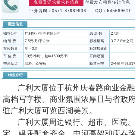
免费登记求租求购信息
付费发布租售转让信息
业务咨询：0571-87989936 QQ：545669611
配套信息
物管公司
广利物业管理有限公司
总 层 数
27层
物 管 费
7.5元/月/平方米
标准层高
3.7-3.8米之间
车位数量
地下3层
标准层建面
车 位 费
10元/小时，包年1500元/月
开间建面
交通站点
联桥、众安桥
轨道公交
2号线 中河北路
物业介绍
广利大厦位于杭州庆春路商业金融
高档写字楼。商业氛围浓厚且与省政
驻广利大厦可览西湖美景。
广利大厦周边银行、超市、医院、
宅、娱乐配套齐全。中河高架和庆春