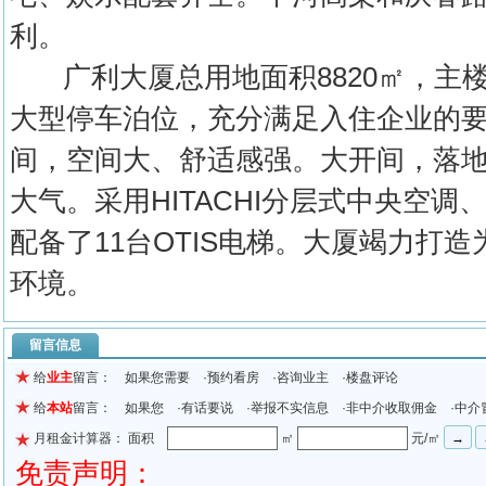
利。
广利大厦总用地面积8820㎡，主楼
大型停车泊位，充分满足入住企业的要求。
间，空间大、舒适感强。大开间，落
大气。采用HITACHI分层式中央空
配备了11台OTIS电梯。大厦竭力打
环境。
留言信息
给
业主
留言： 如果您需要 ·预约看房 ·咨询业主 ·楼盘评论
给
本站
留言： 如果您 ·有话要说 ·举报不实信息 ·非中介收取佣金 ·中介
月租金计算器： 面积
㎡
元/㎡
免责声明：