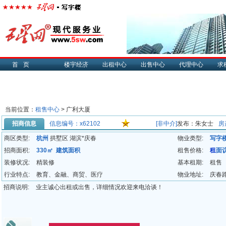
首页
楼宇经济
出租中心
出售中心
代理中心
求
当前位置：
租售中心
> 广利大厦
招商信息
信息编号：x62102
[非中介]
发布：朱女士
房
商区类型:
杭州
拱墅区 湖滨*庆春
物业类型:
写字
招商面积:
330㎡ 建筑面积
租售价格:
租
面
装修状况:
精装修
基本租期:
租售
行业特点:
教育、金融、商贸、医疗
物业地址:
庆春路
招商说明:
业主诚心出租或出售，详细情况欢迎来电洽谈！