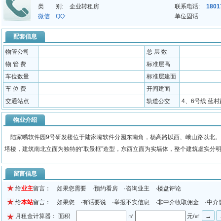
类 别:
企业转租房
联系电话:
1801
微信 QQ:
单位固话:
配套信息
物管公司
总 层 数
物 管 费
标准层高
车位数量
标准层建面
车 位 费
开间建面
交通站点
轨道公交
4、6号线 蓝
物业介绍
陆家嘴软件园9号研发楼位于陆家嘴软件分园东南角，杨高路以西、峨山路以北。占
塔楼，建筑南北立面为独特的“取景框”造型，东西立面为实墙体，整个建筑虚实分
留言信息
给
业主
留言： 如果您需要 ·预约看房 ·咨询业主 ·楼盘评论
给
本站
留言： 如果您 ·有话要说 ·举报不实信息 ·非中介收取佣金 ·中介
月租金计算器： 面积
㎡
元/㎡