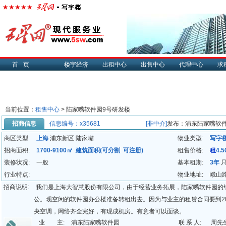
首页
楼宇经济
出租中心
出售中心
代理中心
求
当前位置：
租售中心
> 陆家嘴软件园9号研发楼
招商信息
信息编号：x35681
[非中介]
发布：浦东陆家嘴软
商区类型:
上海
浦东新区 陆家嘴
物业类型:
写字
招商面积:
1700-9100㎡ 建筑面积(可分割 可注册)
租售价格:
租
4.
装修状况:
一般
基本租期:
3年
行业特点:
物业地址:
峨山
招商说明:
我们是上海大智慧股份有限公司，由于经营业务拓展，陆家嘴软件园的
公。现空闲的软件园办公楼准备转租出去。因为与业主的租赁合同要到20
央空调，网络齐全完好，有现成机房。有意者可以面谈。
业 主:
浦东陆家嘴软件园
联 系 人:
周先