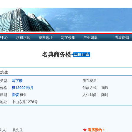
理中心
求租求购
搜索选址
写字楼集
产业园集
五星商铺
名典商务楼
袁先生
类型:
写字楼
所在楼层:
价格:
租
12000元/月
付款方式:
面议
租期:
面议
租售
入住时间:
随时
地址:
中山东路1276号
。
系 人:
袁先生
看房预约：