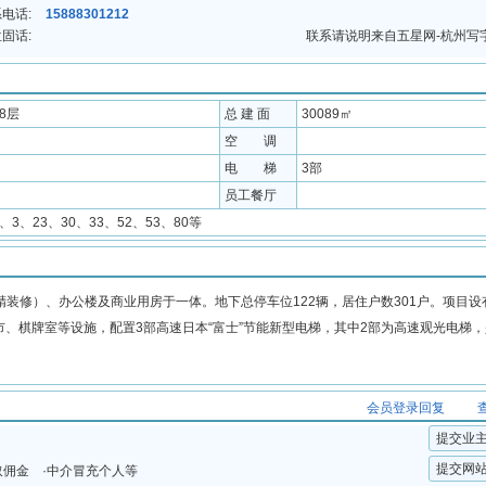
电话:
15888301212
固话:
联系请说明来自五星网-杭州写
28层
总 建 面
30089㎡
空 调
电 梯
3部
员工餐厅
2、3、23、30、33、52、53、80等
（精装修）、办公楼及商业用房于一体。地下总停车位122辆，居住户数301户。项目设
、棋牌室等设施，配置3部高速日本“富士”节能新型电梯，其中2部为高速观光电梯
会员登录回复
提交业
提交网
取佣金 ·中介冒充个人等