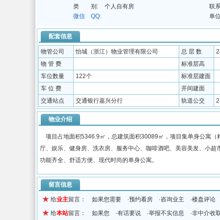
类 别:
个人自有房
联系
微信 QQ:
单位
配套信息
物管公司
怡城（浙江）物业管理有限公司
总 层 数
物 管 费
标准层高
车位数量
122个
标准层建面
车 位 费
开间建面
交通站点
交通银行嘉兴分行
轨道公交
物业介绍
项目占地面积5346.9㎡，总建筑面积30089㎡，项目集单身公寓
厅、娱乐、健身房、洗衣房、服务中心、咖啡酒吧、美容美发、小超市
功能齐全、舒适方便、现代时尚的单身公寓。
留言信息
给
业主
留言： 如果您需要 ·预约看房 ·咨询业主 ·楼盘评论
给
本站
留言： 如果您 ·有话要说 ·举报不实信息 ·非中介收