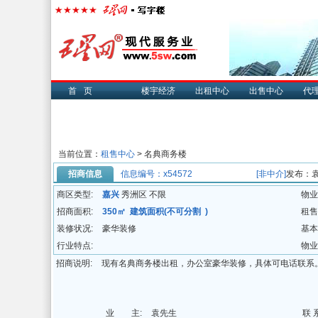
首页
楼宇经济
出租中心
出售中心
代
当前位置：
租售中心
> 名典商务楼
招商信息
信息编号：x54572
[非中介]
发布：
商区类型:
嘉兴
秀洲区 不限
物业
招商面积:
350㎡ 建筑面积(不可分割 )
租售
装修状况:
豪华装修
基本
行业特点:
物业
招商说明:
现有名典商务楼出租，办公室豪华装修，具体可电话联系
业 主:
袁先生
联 