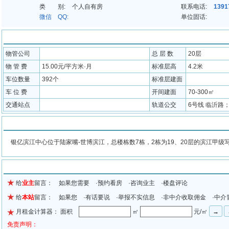
类 别:
个人自有房
联系电话:
1391
微信 QQ:
单位固话:
配套信息
物管公司
总 层 数
20层
物 管 费
15.00元/平方米·月
标准层高
4.2米
车位数量
392个
标准层建面
车 位 费
开间建面
70-300㎡
交通站点
轨道公交
6号线 临沂路
物业介绍
银亿滨江中心位于陆家嘴-世博滨江，总楼栋数7栋，2栋为19、20层的滨江甲级
留言信息
给
业主
留言： 如果您需要 ·预约看房 ·咨询业主 ·楼盘评论
给
本站
留言： 如果您 ·有话要说 ·举报不实信息 ·非中介收取佣金 ·中介
月租金计算器： 面积
㎡
元/㎡
免责声明：