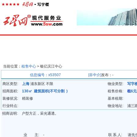
首页
楼宇经济
出租中心
出售中心
代理中心
求
当前位置：
租售中心
> 银亿滨江中心
招商信息
信息编号：x53507
[非中介]
发布：-
商区类型:
上海
浦东新区 不限
物业类型:
写字
招商面积:
130㎡ 建筑面积(不可分割 )
租售价格:
租
6元
装修状况:
精装修
基本租期:
行业特点:
物业地址:
浦三
招商说明:
户型方正，采光通透。
业 主:
-
联 系 人:
谢先