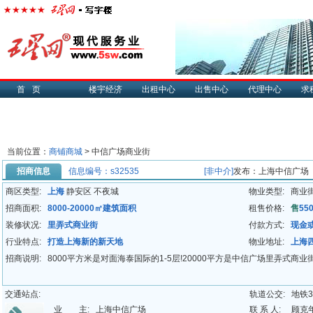
首页
楼宇经济
出租中心
出售中心
代理中心
求
当前位置：
商铺商城
> 中信广场商业街
招商信息
信息编号：s32535
[非中介]
发布：上海中信广场
商区类型:
上海
静安区 不夜城
物业类型:
商业
招商面积:
8000-20000㎡建筑面积
租售价格:
售
55
装修状况:
里弄式商业街
付款方式:
现金
行业特点:
打造上海新的新天地
物业地址:
上海
招商说明:
8000平方米是对面海泰国际的1-5层!20000平方是中信广场里弄式商业
交通站点:
轨道公交:
地铁3
业 主:
上海中信广场
联 系 人:
顾克