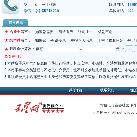
类 别:
一手代理
联系电话:
1590
微信 QQ:
80712015
单位固话:
021—
留言信息
给
业主
留言： 如果您需要 ·预约看房 ·咨询业主 ·楼盘评论
给
本站
留言： 如果您 ·有话要说 ·举报不实信息 ·非中介收取佣金 ·中介
月租金计算器： 面积
㎡
元/㎡
免责声明：
1.本站所展示的房产信息由会员自行提供，其真实性、准确性、合法性和最终解释
2.本站不参与交易过程，不收取中介费用，也不对交易结果承担法律责任。本站
3.凡认证会员本站都已对业主身份和房源资质完成了审核。联系举报邮件发至
kf#
关于我们
联系我们
注
增值电信业务经营许可
五星网公司 All rights rese