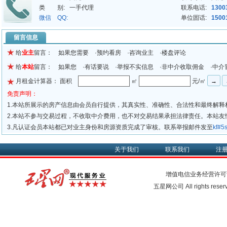
类 别:
一手代理
联系电话:
1300
微信 QQ:
单位固话:
1500
留言信息
给
业主
留言： 如果您需要 ·预约看房 ·咨询业主 ·楼盘评论
给
本站
留言： 如果您 ·有话要说 ·举报不实信息 ·非中介收取佣金 ·中介
月租金计算器： 面积
㎡
元/㎡
免责声明：
1.本站所展示的房产信息由会员自行提供，其真实性、准确性、合法性和最终解释
2.本站不参与交易过程，不收取中介费用，也不对交易结果承担法律责任。本站
3.凡认证会员本站都已对业主身份和房源资质完成了审核。联系举报邮件发至
kf#
关于我们
联系我们
注
增值电信业务经营许可
五星网公司 All rights rese