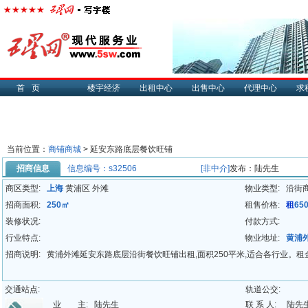
首页
楼宇经济
出租中心
出售中心
代理中心
求
当前位置：
商铺商城
> 延安东路底层餐饮旺铺
招商信息
信息编号：s32506
[非中介]
发布：陆先生
商区类型:
上海
黄浦区 外滩
物业类型:
沿街
招商面积:
250㎡
租售价格:
租
65
装修状况:
付款方式:
行业特点:
物业地址:
黄浦
招商说明:
黄浦外滩延安东路底层沿街餐饮旺铺出租,面积250平米,适合各行业。租金6
交通站点:
轨道公交:
业 主:
陆先生
联 系 人:
陆先