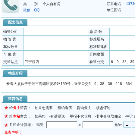
类 别:
个人自有房
联系电话:
1373
微信 QQ:
单位固话:
配套信息
物管公司
总 层 数
物 管 费
标准层高
车位数量
标准层建面
车 位 费
开间建面
交通站点
兴宁桥西
轨道公交
6、9、38、39
物业介绍
长春大厦位于宁波市海曙区灵桥路159号，乘坐公交6、9、38、39、118、364
留言信息
给
业主
留言： 如果您需要 ·预约看房 ·咨询业主 ·楼盘评论
给
本站
留言： 如果您 ·有话要说 ·举报不实信息 ·非中介收取佣金 ·中介
月租金计算器： 面积
㎡
元/㎡
免责声明：