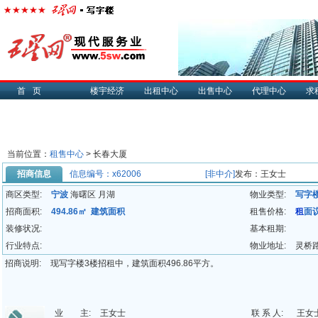
首页
楼宇经济
出租中心
出售中心
代理中心
求
当前位置：
租售中心
> 长春大厦
招商信息
信息编号：x62006
[非中介]
发布：王女士
商区类型:
宁波
海曙区 月湖
物业类型:
写字
招商面积:
494.86㎡ 建筑面积
租售价格:
租
面
装修状况:
基本租期:
行业特点:
物业地址:
灵桥路
招商说明:
现写字楼3楼招租中，建筑面积496.86平方。
业 主:
王女士
联 系 人:
王女