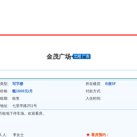
理中心
求租求购
搜索选址
写字楼集
产业园集
五星商铺
金茂广场
类型:
写字楼
所在楼层:
B座5F
价格:
租
1600元/月
付款方式:
租期:
租售
入住时间:
地址:
七里亭路251号
月租地下停车场。欢迎看房。
系 人:
李女士
看房预约：