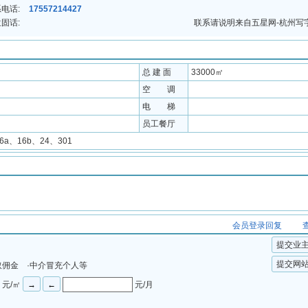
电话:
17557214427
固话:
联系请说明来自五星网-杭州写
总 建 面
33000㎡
空 调
电 梯
员工餐厅
16a、16b、24、301
会员登录回复
提交业
提交网
取佣金 ·中介冒充个人等
元/㎡
元/月