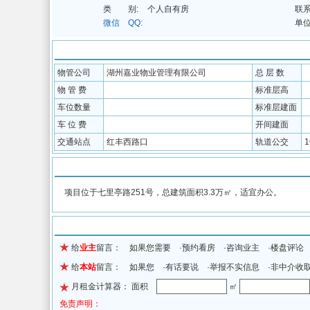
类 别:
个人自有房
联系
微信 QQ:
单位
配套信息
物管公司
湖州嘉业物业管理有限公司
总 层 数
物 管 费
标准层高
车位数量
标准层建面
车 位 费
开间建面
交通站点
红丰西路口
轨道公交
物业介绍
项目位于七里亭路251号，总建筑面积3.3万㎡，适宜办公。
留言信息
给
业主
留言： 如果您需要 ·预约看房 ·咨询业主 ·楼盘评论
给
本站
留言： 如果您 ·有话要说 ·举报不实信息 ·非中介收
月租金计算器： 面积
㎡
免责声明：