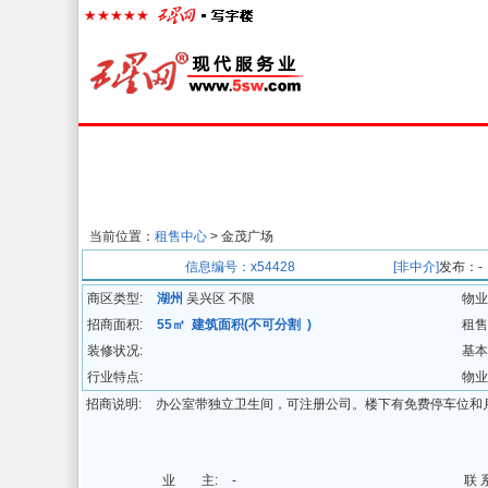
首页
楼宇经济
出租中心
出售中心
代
当前位置：
租售中心
> 金茂广场
招商信息
信息编号：x54428
[非中介]
发布：-
商区类型:
湖州
吴兴区 不限
物业
招商面积:
55㎡ 建筑面积(不可分割 )
租售
装修状况:
基本
行业特点:
物业
招商说明:
办公室带独立卫生间，可注册公司。楼下有免费停车位和
业 主:
-
联 