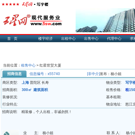
首页
楼宇经济
出租中心
出售中心
代理中心
求
当前位置：
租售中心
> 红星世贸大厦
招商信息
信息编号：x55740
[非中介]
发布：杨小姐
商区类型:
上海
普陀区 长寿
物业类型:
写字
招商面积:
300㎡ 建筑面积
租售价格:
租
15
装修状况:
基本租期:
行业特点:
物业地址:
怒江北
招商说明:
精装修，个人出租，非诚勿扰！
业 主:
杨小姐
联 系 人:
杨小