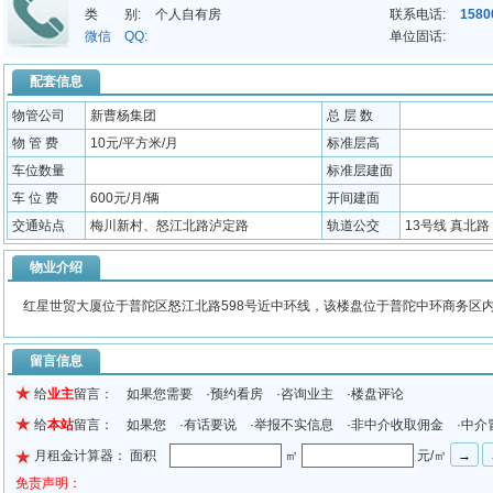
类 别:
个人自有房
联系电话:
1580
微信 QQ:
单位固话:
配套信息
物管公司
新曹杨集团
总 层 数
物 管 费
10元/平方米/月
标准层高
车位数量
标准层建面
车 位 费
600元/月/辆
开间建面
交通站点
梅川新村、怒江北路泸定路
轨道公交
13号线 真北路；
物业介绍
红星世贸大厦位于普陀区怒江北路598号近中环线，该楼盘位于普陀中环商务区内
留言信息
给
业主
留言： 如果您需要 ·预约看房 ·咨询业主 ·楼盘评论
给
本站
留言： 如果您 ·有话要说 ·举报不实信息 ·非中介收取佣金 ·中介
月租金计算器： 面积
㎡
元/㎡
免责声明：