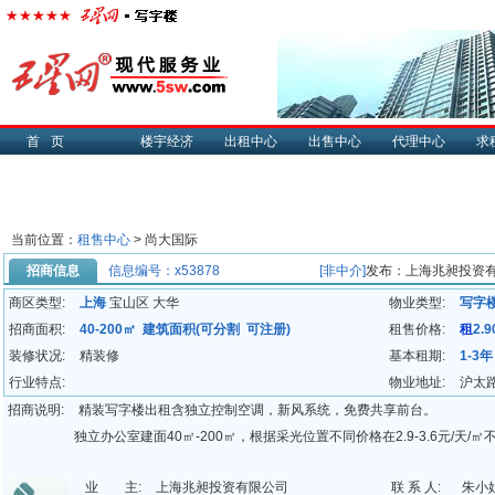
首页
楼宇经济
出租中心
出售中心
代理中心
求
当前位置：
租售中心
> 尚大国际
招商信息
信息编号：x53878
[非中介]
发布：上海兆昶投资
商区类型:
上海
宝山区 大华
物业类型:
写字
招商面积:
40-200㎡ 建筑面积(可分割 可注册)
租售价格:
租
2.
装修状况:
精装修
基本租期:
1-3年
行业特点:
物业地址:
沪太路
招商说明:
精装写字楼出租含独立控制空调，新风系统，免费共享前台。
独立办公室建面40㎡-200㎡，根据采光位置不同价格在2.9-3.6元/天/㎡
业 主:
上海兆昶投资有限公司
联 系 人:
朱小