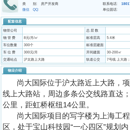
类 别:
房产开发商
联系电话:
1801
微信 QQ:
单位固话:
配套信息
物管公司
总 层 数
物 管 费
8元/月/㎡
标准层高
5.4米
车位数量
300个
标准层建面
车 位 费
300元/月
开间建面
30-200㎡
交通站点
沪太路上大路
轨道公交
7号线 上大路；
物业介绍
尚大国际位于沪太路近上大路，项目
线上大路站，周边多条公交线路直达；
公里，距虹桥枢纽14公里。
尚大国际项目的写字楼为上海工程
区，处于宝山科技园“一心四区”规划