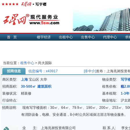
首页
楼宇经济
出租中心
出售中心
代理中心
求
当前位置：
租售中心
> 尚大国际
招商信息
信息编号：x43917
[非中介]
发布：上海兆昶投资
商区类型:
上海
宝山区 大华
物业类型:
写字
招商面积:
30-500㎡ 建筑面积
租售价格:
租
2.
装修状况:
精装修
基本租期:
1-3年
行业特点:
物业地址:
沪太路
招商说明:
现有写字楼面积：30㎡、64㎡、79.9㎡、190㎡、200㎡、253㎡、5
有消防设备，电梯、安全通道，8小时公共区域保洁清洁等物业服务。
业 主:
上海兆昶投资有限公司
联 系 人:
李女