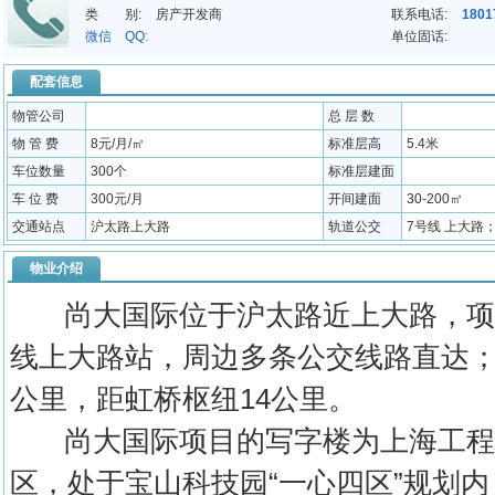
类 别:
房产开发商
联系电话:
1801
微信 QQ:
单位固话:
配套信息
物管公司
总 层 数
物 管 费
8元/月/㎡
标准层高
5.4米
车位数量
300个
标准层建面
车 位 费
300元/月
开间建面
30-200㎡
交通站点
沪太路上大路
轨道公交
7号线 上大路；
物业介绍
尚大国际位于沪太路近上大路，项目
线上大路站，周边多条公交线路直达；
公里，距虹桥枢纽14公里。
尚大国际项目的写字楼为上海工程
区，处于宝山科技园“一心四区”规划