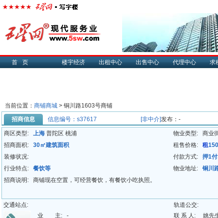
首页
楼宇经济
出租中心
出售中心
代理中心
求
当前位置：
商铺商城
> 铜川路1603号商铺
招商信息
信息编号：s37617
[非中介]
发布：-
商区类型:
上海
普陀区 桃浦
物业类型:
商业
招商面积:
30㎡建筑面积
租售价格:
租
15
装修状况:
付款方式:
押1付
行业特点:
餐饮等
物业地址:
铜川路
招商说明:
商铺现在空置，可经营餐饮，有餐饮小吃执照。
交通站点:
轨道公交:
业 主:
-
联 系 人:
姚先