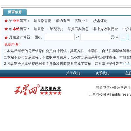
留言信息
给
业主
留言： 如果您需要 ·预约看房 ·咨询业主 ·楼盘评论
给
本站
留言： 如果您 ·有话要说 ·举报不实信息 ·非中介收取佣金 ·中介
月租金计算器： 面积
㎡
元/㎡
免责声明：
1.本站所展示的房产信息由会员自行提供，其真实性、准确性、合法性和最终解释
2.本站不参与交易过程，不收取中介费用，也不对交易结果承担法律责任。本站
3.凡认证会员本站都已对业主身份和房源资质完成了审核。联系举报邮件发至
kf#
关于我们
联系我们
注
增值电信业务经营许可
五星网公司 All rights rese