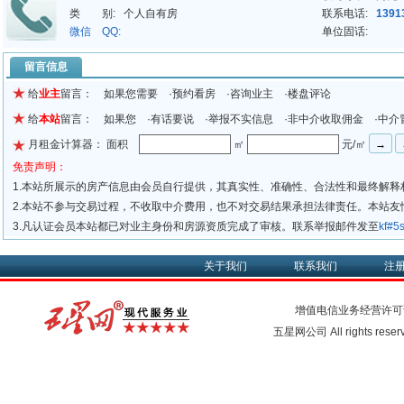
类 别:
个人自有房
联系电话:
1391
微信 QQ:
单位固话:
留言信息
给
业主
留言： 如果您需要 ·预约看房 ·咨询业主 ·楼盘评论
给
本站
留言： 如果您 ·有话要说 ·举报不实信息 ·非中介收取佣金 ·中介
月租金计算器： 面积
㎡
元/㎡
免责声明：
1.本站所展示的房产信息由会员自行提供，其真实性、准确性、合法性和最终解释
2.本站不参与交易过程，不收取中介费用，也不对交易结果承担法律责任。本站
3.凡认证会员本站都已对业主身份和房源资质完成了审核。联系举报邮件发至
kf#
关于我们
联系我们
注
增值电信业务经营许可
五星网公司 All rights rese