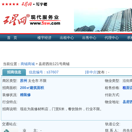
首页
楼宇经济
出租中心
出售中心
代理中心
求
当前位置：
商铺商城
> 县府西街121号商铺
招商信息
信息编号：s37607
[非中介]
发布：-
商区类型:
苏州
太仓市 不限
物业类型:
沿街
招商面积:
200㎡建筑面积
租售价格:
租
面
装修状况:
精装修
付款方式:
行业特点:
物业地址:
县府西
招商说明:
现在为装修材料店，门宽6米，餐饮除外，行业不限。
交通站点:
轨道公交:
业 主:
-
联 系 人:
尚先