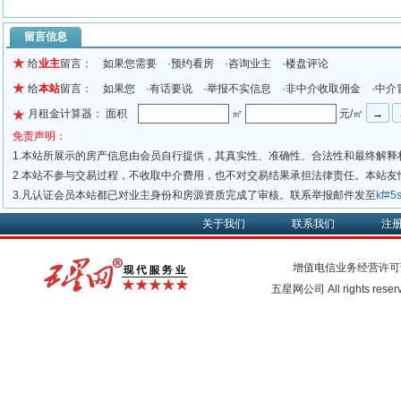
留言信息
给
业主
留言： 如果您需要 ·预约看房 ·咨询业主 ·楼盘评论
给
本站
留言： 如果您 ·有话要说 ·举报不实信息 ·非中介收取佣金 ·中介
月租金计算器： 面积
㎡
元/㎡
免责声明：
1.本站所展示的房产信息由会员自行提供，其真实性、准确性、合法性和最终解释
2.本站不参与交易过程，不收取中介费用，也不对交易结果承担法律责任。本站
3.凡认证会员本站都已对业主身份和房源资质完成了审核。联系举报邮件发至
kf#
关于我们
联系我们
注
增值电信业务经营许可
五星网公司 All rights rese