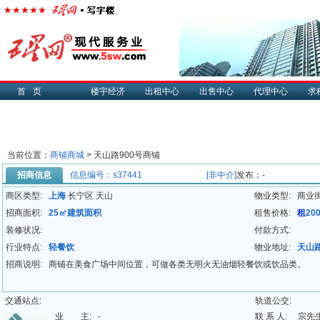
首页
楼宇经济
出租中心
出售中心
代理中心
求
当前位置：
商铺商城
> 天山路900号商铺
招商信息
信息编号：s37441
[非中介]
发布：-
商区类型:
上海
长宁区 天山
物业类型:
商业
招商面积:
25㎡建筑面积
租售价格:
租
20
装修状况:
付款方式:
行业特点:
轻餐饮
物业地址:
天山路
招商说明:
商铺在美食广场中间位置，可做各类无明火无油烟轻餐饮或饮品类。
交通站点:
轨道公交:
业 主:
-
联 系 人:
宗先