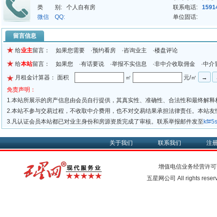
类 别:
个人自有房
联系电话:
1591
微信 QQ:
单位固话:
留言信息
给
业主
留言： 如果您需要 ·预约看房 ·咨询业主 ·楼盘评论
给
本站
留言： 如果您 ·有话要说 ·举报不实信息 ·非中介收取佣金 ·中介
月租金计算器： 面积
㎡
元/㎡
免责声明：
1.本站所展示的房产信息由会员自行提供，其真实性、准确性、合法性和最终解释
2.本站不参与交易过程，不收取中介费用，也不对交易结果承担法律责任。本站
3.凡认证会员本站都已对业主身份和房源资质完成了审核。联系举报邮件发至
kf#
关于我们
联系我们
注
增值电信业务经营许可
五星网公司 All rights rese