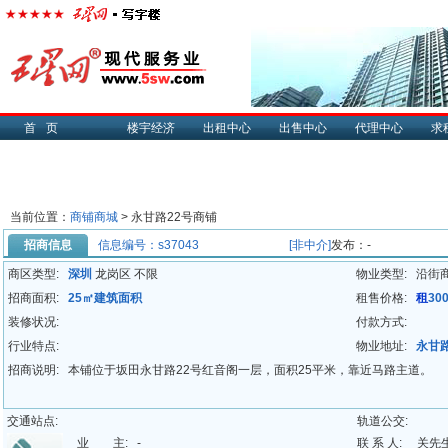
首页
楼宇经济
出租中心
出售中心
代理中心
求
当前位置：
商铺商城
> 永甘路22号商铺
招商信息
信息编号：s37043
[非中介]
发布：-
商区类型:
深圳
龙岗区 不限
物业类型:
沿街
招商面积:
25㎡建筑面积
租售价格:
租
30
装修状况:
付款方式:
行业特点:
物业地址:
永甘
招商说明:
本铺位于坂田永甘路22号红音阁一层，面积25平米，靠近马路主道。
交通站点:
轨道公交:
业 主:
-
联 系 人:
关先