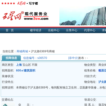
首页
楼宇经济
出租中心
出售中心
代理中心
求
当前位置：
商铺商城
> 沪太路6369号商铺
招商信息
信息编号：s36570
[非中介]
发布：-
商区类型:
上海
宝山区 不限
物业类型:
商业
招商面积:
600㎡建筑面积
租售价格:
租
面
装修状况:
付款方式:
行业特点:
物业地址:
沪太路
招商说明:
本商铺位于沪太路6369号，每间配有独立卫生间，店面豪华装修，水
交通站点:
轨道公交:
业 主:
-
联 系 人:
陈言