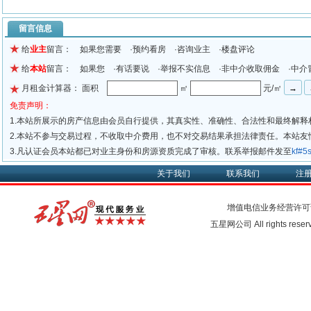
留言信息
给
业主
留言： 如果您需要 ·预约看房 ·咨询业主 ·楼盘评论
给
本站
留言： 如果您 ·有话要说 ·举报不实信息 ·非中介收取佣金 ·中介
月租金计算器： 面积
㎡
元/㎡
免责声明：
1.本站所展示的房产信息由会员自行提供，其真实性、准确性、合法性和最终解释
2.本站不参与交易过程，不收取中介费用，也不对交易结果承担法律责任。本站
3.凡认证会员本站都已对业主身份和房源资质完成了审核。联系举报邮件发至
kf#
关于我们
联系我们
注
增值电信业务经营许可
五星网公司 All rights rese