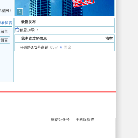
字楼网！
1
最新发布
查看留言
信息加载中...
主留言
我浏览过的信息
清空
站留言
马铺路372号商铺
65㎡
租
面议
人才招聘
友情链接
微信公众号
手机版扫描