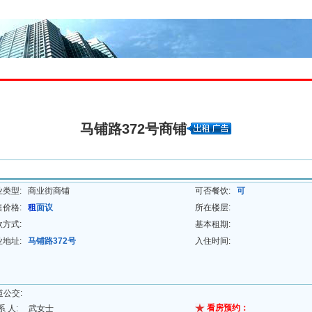
理中心
求租求购
搜索选址
写字楼集
产业园集
五星商铺
马铺路372号商铺
业类型:
商业街商铺
可否餐饮:
可
售价格:
租
面议
所在楼层:
款方式:
基本租期:
业地址:
马铺路372号
入住时间:
道公交:
看房预约：
系 人:
武女士