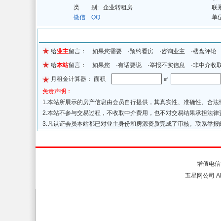
类 别:
企业转租房
联
微信 QQ:
单
留言信息
给
业主
留言： 如果您需要 ·预约看房 ·咨询业主 ·楼盘评论
给
本站
留言： 如果您 ·有话要说 ·举报不实信息 ·非中介收
月租金计算器： 面积
㎡
免责声明：
1.本站所展示的房产信息由会员自行提供，其真实性、准确性、合
2.本站不参与交易过程，不收取中介费用，也不对交易结果承担法
3.凡认证会员本站都已对业主身份和房源资质完成了审核。联系举报
关于我们
联系我们
增值电信
五星网公司 All 