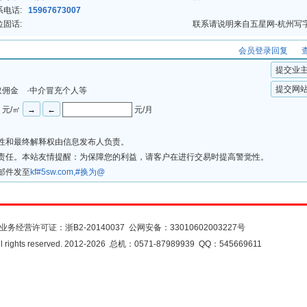
系电话:
15967673007
位固话:
联系请说明来自五星网-杭州写
会员登录回复
提交业
提交网
取佣金 ·中介冒充个人等
元/㎡
元/月
法性和最终解释权由信息发布人负责。
律责任。本站友情提醒：为保障您的利益，请客户在进行交易时提高警觉性。
邮件发至
kf#5sw.com,#换为@
注册会员
会员服务
网站地图
意见反馈
业务经营许可证：
浙B2-20140037
公网安备：
33010602003227号
rights reserved. 2012-2026 总机：0571-87989939 QQ：545669611