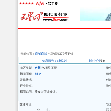
首页
楼宇经济
出租中心
出售中心
代
当前位置：
商铺商城
> 马铺路372号商铺
招商信息
信息编号：s36114
[非中介]
发布：-
商区类型:
台州
路桥区 不限
物
招商面积:
65㎡
租
装修状况:
付
行业特点:
物
招商说明:
美食街店铺转让。
交通站点:
轨
业 主:
-
联 