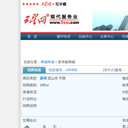
首页
楼宇经济
出租中心
出售中心
代
当前位置：
商铺商城
> 富华路商铺
招商信息
信息编号：s35400
[非中介]
发布：-
商区类型:
苏州
昆山市 不限
物
招商面积:
100㎡
租
装修状况:
付
行业特点:
物
招商说明:
交通站点:
轨
业 主:
-
联 