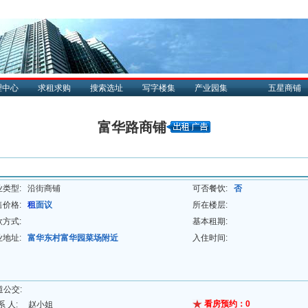
理中心
求租求购
搜索选址
写字楼集
产业园集
五星商铺
富华路商铺
业类型:
沿街商铺
可否餐饮:
否
售价格:
租
面议
所在楼层:
款方式:
基本租期:
业地址:
富华东村富华园菜场附近
入住时间:
道公交:
看房预约：
0
系 人:
赵小姐