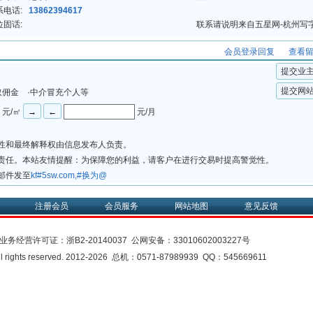
系电话:
13862394617
位固话:
联系请说明来自五星网-杭州写
会员登录回复
查看
提交业
提交网
取佣金 ·中介冒充个人等
元/㎡
元/月
法性和最终解释权由信息发布人负责。
律责任。本站友情提醒：为保障您的利益，请客户在进行交易时提高警觉性。
邮件发至
kf#5sw.com,#换为@
注册会员
会员服务
网站地图
意见反馈
业务经营许可证：
浙B2-20140037
公网安备：
33010602003227号
rights reserved. 2012-2026 总机：0571-87989939 QQ：545669611