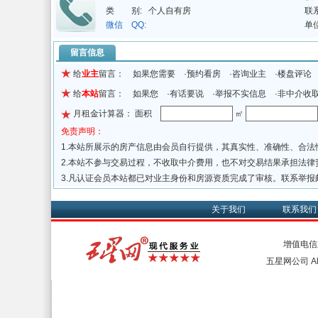
类 别:
个人自有房
联
微信 QQ:
单
留言信息
给
业主
留言： 如果您需要 ·预约看房 ·咨询业主 ·楼盘评论
给
本站
留言： 如果您 ·有话要说 ·举报不实信息 ·非中介收
月租金计算器： 面积
㎡
免责声明：
1.本站所展示的房产信息由会员自行提供，其真实性、准确性、合
2.本站不参与交易过程，不收取中介费用，也不对交易结果承担法
3.凡认证会员本站都已对业主身份和房源资质完成了审核。联系举报
关于我们
联系我们
增值电信
五星网公司 All 