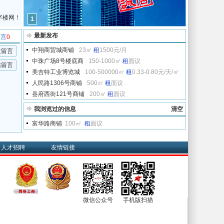
字楼网！
1
最新发布
留言
0
中翔商贸城商铺
23㎡
租
1500元/月
主留言
中珠广场8号楼底商
150-1000㎡
租
面议
站留言
美吉特工业博览城
100-500000㎡
租
0.33-0.80元/天/㎡
人民路1306号商铺
500㎡
租
面议
县府西街121号商铺
200㎡
租
面议
我浏览过的信息
清空
富华路商铺
100㎡
租
面议
人才招聘
友情链接
微信公众号
手机版扫描