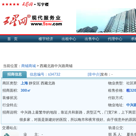
首页
楼宇经济
出租中心
出售中心
代理中心
求
当前位置：
商铺商城
> 西藏北路中兴路商铺
招商信息
信息编号：s34732
[非中介]
发布：-
商区类型:
上海
静安区 西藏北路
物业类型:
社区
招商面积:
300㎡
租售价格:
租
32
装修状况:
付款方式:
行业特点:
物业地址:
中兴
招商说明:
中兴路上最繁华的地段，靠近共和新路，房型正气，门宽7米，上下两层
很多家，对面是新建好的医院，所以晚市和夜宵很好。由于很意外的原因
个好机会，个人信息，绝非中介！
交通站点:
轨道公交:
业 主:
-
联 系 人:
夏先