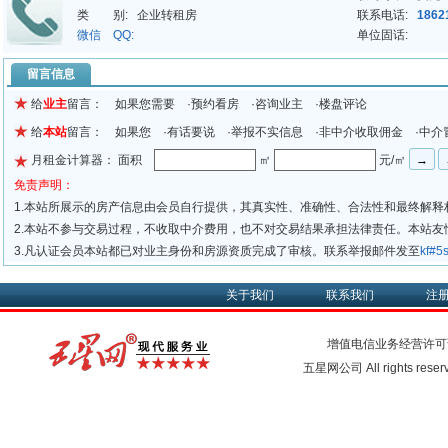
类 别:
企业转租房
联系电话:
1862
微信 QQ:
单位固话:
留言信息
给
业主
留言： 如果您需要 ·预约看房 ·咨询业主 ·楼盘评论
给
本站
留言： 如果您 ·有话要说 ·举报不实信息 ·非中介收取佣金 ·中介
月租金计算器： 面积
㎡
元/㎡
免责声明：
1.本站所展示的房产信息由会员自行提供，其真实性、准确性、合法性和最终解释
2.本站不参与交易过程，不收取中介费用，也不对交易结果承担法律责任。本站
3.凡认证会员本站都已对业主身份和房源资质完成了审核。联系举报邮件发至
kf#
关于我们
联系我们
注
增值电信业务经营许可
五星网公司 All rights rese