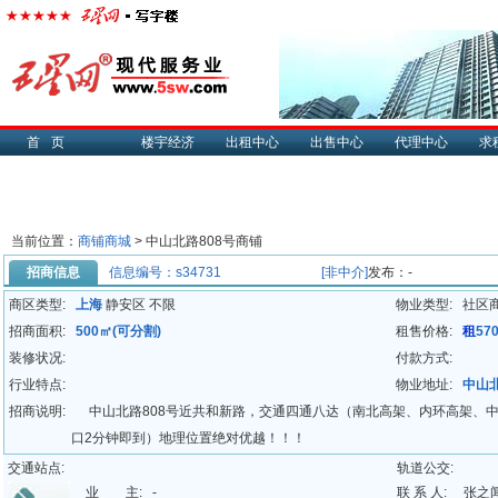
首页
楼宇经济
出租中心
出售中心
代理中心
求
当前位置：
商铺商城
> 中山北路808号商铺
招商信息
信息编号：s34731
[非中介]
发布：-
商区类型:
上海
静安区 不限
物业类型:
社区
招商面积:
500㎡(可分割)
租售价格:
租
57
装修状况:
付款方式:
行业特点:
物业地址:
中山北
招商说明:
中山北路808号近共和新路，交通四通八达（南北高架、内环高架、中
口2分钟即到）地理位置绝对优越！！！
该旺铺为小区聚集区，周边新老小区众多，面对大学，紧邻长途汽车站
交通站点:
轨道公交:
旺铺底层面积1000㎡，二楼面积700㎡，门面宽40米（超大气派）
业 主:
-
联 系 人:
张之