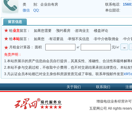
类 别:
企业自有房
联系电话:
1560
业：企业形象店、超市、各类展厅、连锁机构、美容机构、办公等。现一楼租
微信 QQ:
单位固话:
介代理。
留言信息
给
业主
留言： 如果您需要 ·预约看房 ·咨询业主 ·楼盘评论
给
本站
留言： 如果您 ·有话要说 ·举报不实信息 ·非中介收取佣金 ·中介
月租金计算器： 面积
㎡
元/㎡
免责声明：
1.本站所展示的房产信息由会员自行提供，其真实性、准确性、合法性和最终解释
2.本站不参与交易过程，不收取中介费用，也不对交易结果承担法律责任。本站
3.凡认证会员本站都已对业主身份和房源资质完成了审核。联系举报邮件发至
kf#
关于我们
联系我们
注
增值电信业务经营许可
五星网公司 All rights rese