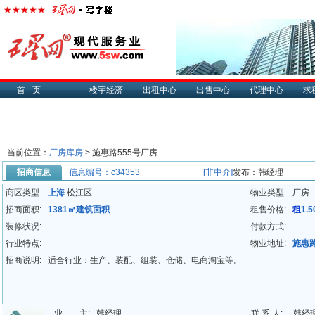
首页
楼宇经济
出租中心
出售中心
代理中心
求
当前位置：
厂房库房
>
施惠路555号厂房
招商信息
信息编号：c34353
[非中介]
发布：韩经理
商区类型:
上海
松江区
物业类型:
厂房
招商面积:
1381㎡建筑面积
租售价格:
租
1.
装修状况:
付款方式:
行业特点:
物业地址:
施惠路
招商说明:
适合行业：生产、装配、组装、仓储、电商淘宝等。
业 主:
韩经理
联 系 人:
韩经