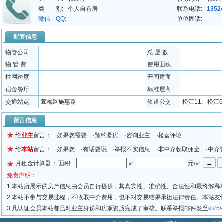
类 别:
个人自有房
联系电话:
1352
微信 QQ:
单位固话:
配套信息
物管公司
总 层 数
物 管 费
使用面积
柱网跨度
开间建面
宿舍餐厅
标准层高
交通站点
茸梅路施惠路
轨道公交
松江11、松江
留言信息
给
业主
留言： 如果您需要 ·预约看房 ·咨询业主 ·楼盘评论
给
本站
留言： 如果您 ·有话要说 ·举报不实信息 ·非中介收取佣金 ·中介
月租金计算器： 面积
㎡
元/㎡
免责声明：
1.本站所展示的房产信息由会员自行提供，其真实性、准确性、合法性和最终解释
2.本站不参与交易过程，不收取中介费用，也不对交易结果承担法律责任。本站
3.凡认证会员本站都已对业主身份和房源资质完成了审核。联系举报邮件发至
kf#