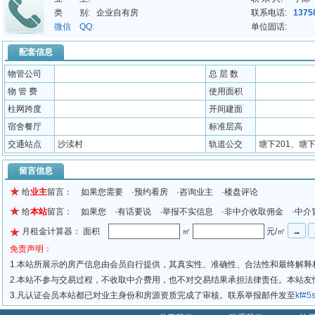
类 别:
企业自有房
联系电话:
1375
微信 QQ:
单位固话:
配套信息
物管公司
总 层 数
物 管 费
使用面积
柱网跨度
开间建面
宿舍餐厅
标准层高
交通站点
沙渎村
轨道公交
塘下201、塘下
留言信息
给
业主
留言： 如果您需要 ·预约看房 ·咨询业主 ·楼盘评论
给
本站
留言： 如果您 ·有话要说 ·举报不实信息 ·非中介收取佣金 ·中介
月租金计算器： 面积
㎡
元/㎡
免责声明：
1.本站所展示的房产信息由会员自行提供，其真实性、准确性、合法性和最终解释
2.本站不参与交易过程，不收取中介费用，也不对交易结果承担法律责任。本站
3.凡认证会员本站都已对业主身份和房源资质完成了审核。联系举报邮件发至
kf#