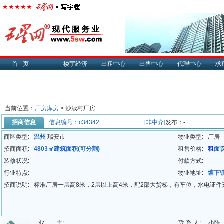
首页
楼宇经济
出租中心
出售中心
代理中心
求
当前位置：
厂房库房
>
沙渎村厂房
招商信息
信息编号：c34342
[非中介]
发布：-
商区类型:
温州
瑞安市
物业类型:
厂房
招商面积:
4803㎡建筑面积(可分割)
租售价格:
租
面
装修状况:
付款方式:
行业特点:
物业地址:
塘下
招商说明:
标准厂房一层高8米，2层以上高4米，配2部大货梯，有车位，水电证
业 主:
-
联 系 人:
小陈