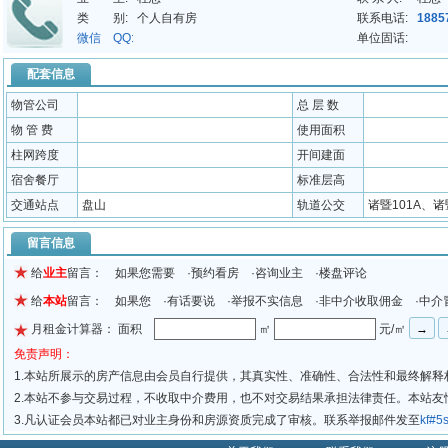
类 别:
个人自有房
联系电话:
1885
微信 QQ:
单位固话:
配套信息
物管公司
总 层 数
物 管 费
使用面积
柱网跨度
开间建面
宿舍餐厅
标准层高
交通站点
盘山
轨道公交
诸暨101A、诸
留言信息
给
业主
留言： 如果您需要 ·预约看房 ·咨询业主 ·楼盘评论
给
本站
留言： 如果您 ·有话要说 ·举报不实信息 ·非中介收取佣金 ·中介
月租金计算器： 面积
㎡
元/㎡
免责声明：
1.本站所展示的房产信息由会员自行提供，其真实性、准确性、合法性和最终解释
2.本站不参与交易过程，不收取中介费用，也不对交易结果承担法律责任。本站
3.凡认证会员本站都已对业主身份和房源资质完成了审核。联系举报邮件发至
kf#