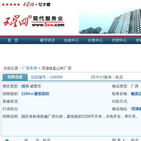
首页
楼宇经济
出租中心
出售中心
代理中心
求
当前位置：
厂房库房
>
浬浦镇盘山村厂房
招商信息
信息编号：c34094
[非中介]
发布：杜总
商区类型:
绍兴
诸暨市
物业类型:
厂房
招商面积:
2200㎡建筑面积
租售价格:
租
面
装修状况:
付款方式:
行业特点:
物业地址:
浬浦
招商说明:
园区有标准机械厂房出租，建筑面积2200平方米，水电齐全，带行车。
业 主:
杜总
联 系 人:
杜总