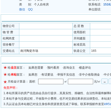
类 别:
个人自有房
联系电话:
1516
微信 QQ:
单位固话:
配套信息
物管公司
总 层 数
物 管 费
使用面积
柱网跨度
开间建面
宿舍餐厅
标准层高
交通站点
南浔陶瓷市场
轨道公交
165
留言信息
给
业主
留言： 如果您需要 ·预约看房 ·咨询业主 ·楼盘评论
给
本站
留言： 如果您 ·有话要说 ·举报不实信息 ·非中介收取佣金 ·中介
月租金计算器： 面积
㎡
元/㎡
免责声明：
1.本站所展示的房产信息由会员自行提供，其真实性、准确性、合法性和最终解释
2.本站不参与交易过程，不收取中介费用，也不对交易结果承担法律责任。本站
3.凡认证会员本站都已对业主身份和房源资质完成了审核。联系举报邮件发至
kf#