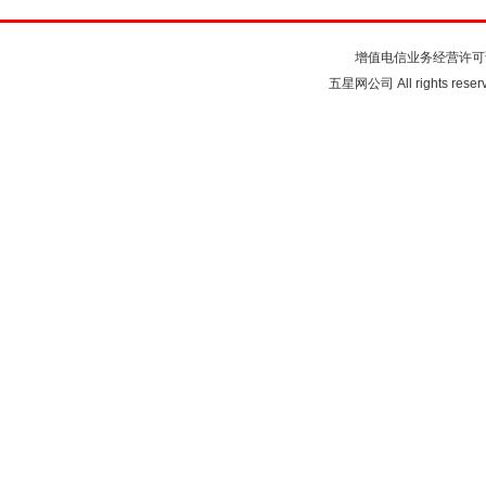
关于我们
联系我们
注
增值电信业务经营许可
五星网公司 All rights rese