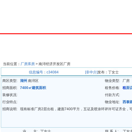
首页
楼宇经济
出租中心
出售中心
代理中心
求
当前位置：
厂房库房
>
南浔经济开发区厂房
招商信息
信息编号：c34084
[非中介]
发布：丁女士
商区类型:
湖州
南浔区
物业类型:
厂房
招商面积:
7400㎡建筑面积
租售价格:
租
面
装修状况:
付款方式:
行业特点:
物业地址:
西泰
招商说明:
现有标准厂房2层出租，建面7400平方，五证及喷涂环评许可证齐全，
业 主:
丁女士
联 系 人:
丁女