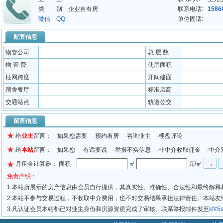
类 别:
企业自有房
联系电话:
1586
微信 QQ:
单位固话:
配套信息
物管公司
总 层 数
物 管 费
使用面积
柱网跨度
开间建面
宿舍餐厅
标准层高
交通站点
轨道公交
留言信息
给
业主
留言： 如果您需要 ·预约看房 ·咨询业主 ·楼盘评论
给
本站
留言： 如果您 ·有话要说 ·举报不实信息 ·非中介收取佣金 ·中介
月租金计算器： 面积
㎡
元/㎡
免责声明：
1.本站所展示的房产信息由会员自行提供，其真实性、准确性、合法性和最终解释
2.本站不参与交易过程，不收取中介费用，也不对交易结果承担法律责任。本站
3.凡认证会员本站都已对业主身份和房源资质完成了审核。联系举报邮件发至
kf#