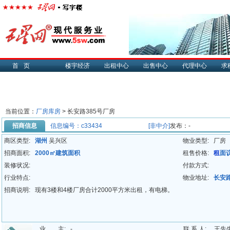
首页
楼宇经济
出租中心
出售中心
代理中心
求
当前位置：
厂房库房
>
长安路385号厂房
招商信息
信息编号：c33434
[非中介]
发布：-
商区类型:
湖州
吴兴区
物业类型:
厂房
招商面积:
2000㎡建筑面积
租售价格:
租
面
装修状况:
付款方式:
行业特点:
物业地址:
长安路
招商说明:
现有3楼和4楼厂房合计2000平方米出租，有电梯。
业 主:
-
联 系 人:
王先